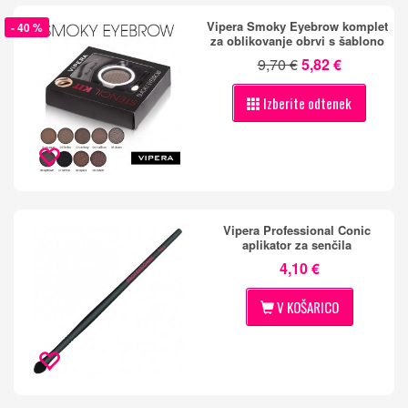
Vipera Smoky Eyebrow komplet
- 40 %
za oblikovanje obrvi s šablono
9,70 €
5,82 €
Izberite odtenek
Vipera Professional Conic
aplikator za senčila
4,10 €
V KOŠARICO