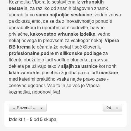
Kozmetika Vipera je sestavljena iz
vrhunskih
sestavin
, za razliko od znanih blagovnih znamk
uporabljamo
samo najboljše sestavine
, vedno znova
pa dokazujemo, da se da z inovativnostjo ponuditi
uporabnikom in uporabnicam čudovite, barvno
privlačne,
kakovostno vrhunske izdelke
, vedno
nekaj novega in predvsem za vsakogar nekaj.
Vipera
BB krema
je očarala že nekaj tisoč Slovenk,
profesionalne pudre
in
silikonske podlage
za
ličenje obožujejo tudi vodilne blogerke, prav vsa
dekleta pa uživajo tako v
sijajih za ustnice
kot norih
lakih za nohte
, posebna zgodba pa so tudi
maskare
,
med katerimi praktično vsaka najde pravo zase -
cenovno ugodno!. Vse to in še več je Vipera
kozmetika, neponovljiva!
-- Razvrsti --
24
Izdelki
1
-
5
od
5
skupaj