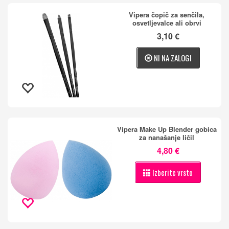
Vipera čopič za senčila,
osvetljevalce ali obrvi
3,10 €
NI NA ZALOGI
Vipera Make Up Blender gobica
za nanašanje ličil
4,80 €
Izberite vrsto