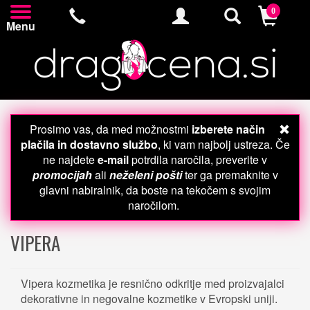
0
Menu
Prosimo vas, da med možnostmi
izberete način
plačila in dostavno službo
, ki vam najbolj ustreza. Če
ne najdete
e-mail
potrdila naročila, preverite v
promocijah
ali
neželeni pošti
ter ga premaknite v
glavni nabiralnik, da boste na tekočem s svojim
naročilom.
VIPERA
Vipera kozmetika je resnično odkritje med proizvajalci
dekorativne in negovalne kozmetike v Evropski uniji.