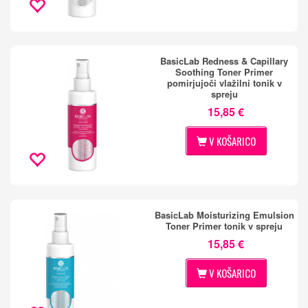
BasicLab Redness & Capillary
Soothing Toner Primer
pomirjujoči vlažilni tonik v
spreju
15,85 €
V KOŠARICO
BasicLab Moisturizing Emulsion
Toner Primer tonik v spreju
15,85 €
V KOŠARICO