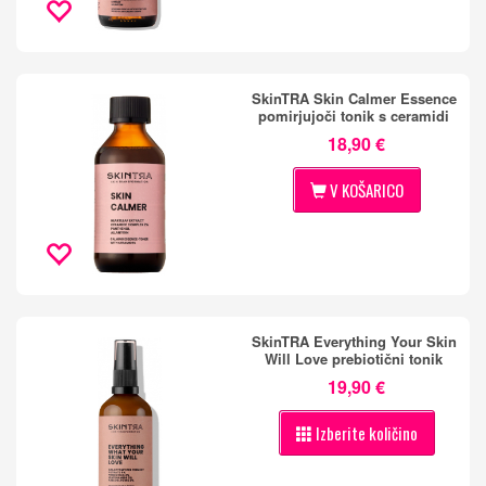
SkinTRA Skin Calmer Essence
pomirjujoči tonik s ceramidi
18,90 €
V KOŠARICO
SkinTRA Everything Your Skin
Will Love prebiotični tonik
19,90 €
Izberite količino