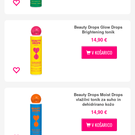
Beauty Drops Glow Drops
Brightening tonik
14,90 €
V KOŠARICO
Beauty Drops Moist Drops
vlažilni tonik za suho in
dehidrirano kožo
14,90 €
V KOŠARICO