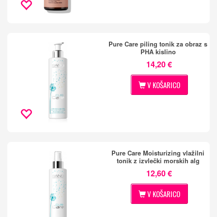
Pure Care piling tonik za obraz s
PHA kislino
14,20 €
V KOŠARICO
Pure Care Moisturizing vlažilni
tonik z izvlečki morskih alg
12,60 €
V KOŠARICO