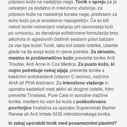
pripravo kože na nadaljnjo nego.
Tonik v spreju
pa je
ustvarjen za dodatno in intenzivno vlaženje, za
pripravo kože na naslednje korake nege, predvsem za
suho kožo pa je enostavno nepogrešljiv. Če so bili
nekoč toniki namenjeni vračanju pH ravnovesja koži
po umivanju, so današnje sofisticirane formulacije brez
alkohola in agresivnih čistilnih sestavin pravi balzam
za vse tipe kože! Tonik, tako kot ostale izdelke, izberite
glede na tip svoje kože in njene potrebe.
Za aknasto,
mastno in problematično kožo
preverite tonike Anti
Trouble, Anti Acne in Cos Medica.
Za pusto kožo, ki
nujno potrebuje nekaj sijaja
, preverite tonike s
kakšnimi antioksidanti (vitamin C recimo), nežnimi
AHA ali PHA kislinami. Za
intenzivno
vlaženje
in
uporabo kadarkoli med aktivi ali drugimi izdelki, hitro
preverite Timeless, Pure Care in sorodne vlažilne
tonike, medtem ko vam bo koža s
poškodovano
povrhnjico
hvaležna za uporabo Supremelab Barrier
Renew ali Anti Irritate SOS mikrobiomskega tonika.
In zakaj uporabiti tonik med posameznimi plastmi?