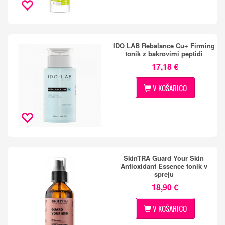
IDO LAB Rebalance Cu+ Firming
tonik z bakrovimi peptidi
17,18 €
V KOŠARICO
SkinTRA Guard Your Skin
Antioxidant Essence tonik v
spreju
18,90 €
V KOŠARICO