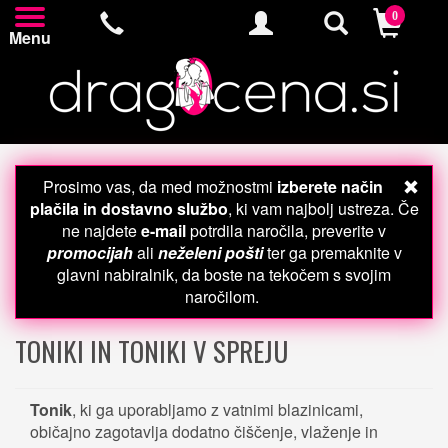
0
Menu
Prosimo vas, da med možnostmi
izberete način
plačila in dostavno službo
, ki vam najbolj ustreza. Če
ne najdete
e-mail
potrdila naročila, preverite v
promocijah
ali
neželeni pošti
ter ga premaknite v
glavni nabiralnik, da boste na tekočem s svojim
naročilom.
TONIKI IN TONIKI V SPREJU
Tonik
, ki ga uporabljamo z vatnimi blazinicami,
običajno zagotavlja dodatno čiščenje, vlaženje in