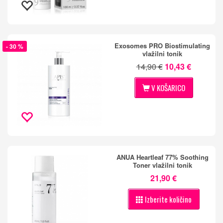
Exosomes PRO Biostimulating
- 30 %
vlažilni tonik
14,90 €
10,43 €
V KOŠARICO
ANUA Heartleaf 77% Soothing
Toner vlažilni tonik
21,90 €
Izberite količino