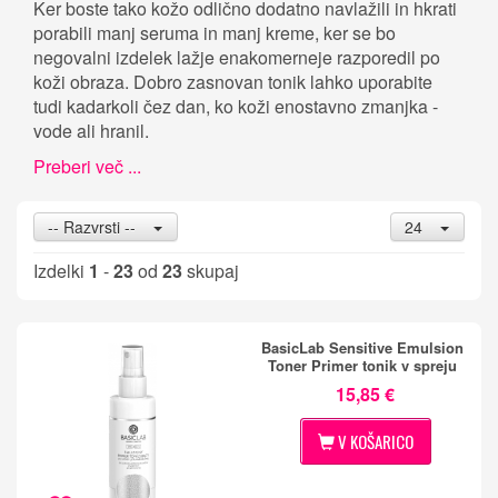
Ker boste tako kožo odlično dodatno navlažili in hkrati
porabili manj seruma in manj kreme, ker se bo
negovalni izdelek lažje enakomerneje razporedil po
koži obraza. Dobro zasnovan tonik lahko uporabite
tudi kadarkoli čez dan, ko koži enostavno zmanjka -
vode ali hranil.
Preberi več ...
-- Razvrsti --
24
Izdelki
1
-
23
od
23
skupaj
BasicLab Sensitive Emulsion
Toner Primer tonik v spreju
15,85 €
V KOŠARICO