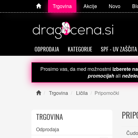
Trgovina
Akcije
Novo
Bl
ODPRODAJA
KATEGORIJE
SPF - UV ZAŠČITA
Prosimo vas, da med možnostmi
izberete na
promocijah
ali
neželen
Trgovina
Ličila
Pripomočki
PRIP
TRGOVINA
Odprodaja
Čudo