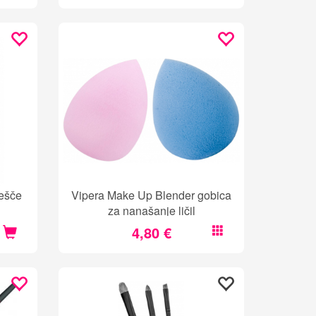
ešče
Vipera Make Up Blender gobica
za nanašanje ličil
4,80 €