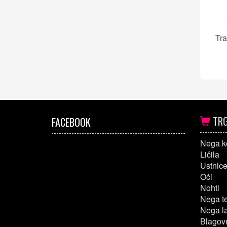
Tra
TRG
FACEBOOK
Nega k
Ličila
Ustnic
Oči
Nohti
Nega t
Nega l
Blagov