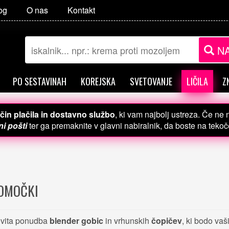
og
O nas
Kontakt
NA
PO SESTAVINAH
KOREJSKA
SVETOVANJE
LIČILA
Z
čin plačila in dostavno službo
, ki vam najbolj ustreza. Če ne
i pošti
ter ga premaknite v glavni nabiralnik, da boste na teko
OMOČKI
vita ponudba
blender gobic
in vrhunskih
čopičev
, ki bodo vaš