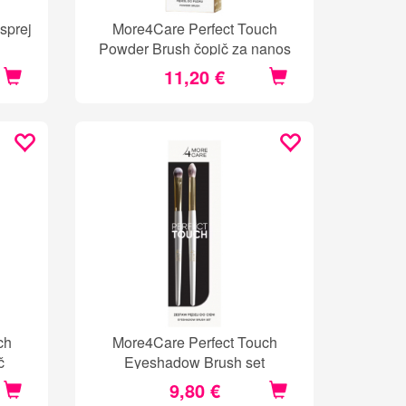
sprej
More4Care Perfect Touch
Powder Brush čopič za nanos
suhega pudra
11,20 €
ch
More4Care Perfect Touch
č
Eyeshadow Brush set
9,80 €