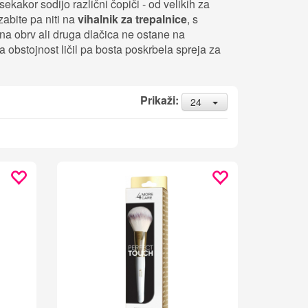
sekakor sodijo različni čopiči - od velikih za
abite pa niti na
vihalnik za trepalnice
, s
šna obrv ali druga dlačica ne ostane na
za obstojnost ličil pa bosta poskrbela spreja za
Prikaži:
24