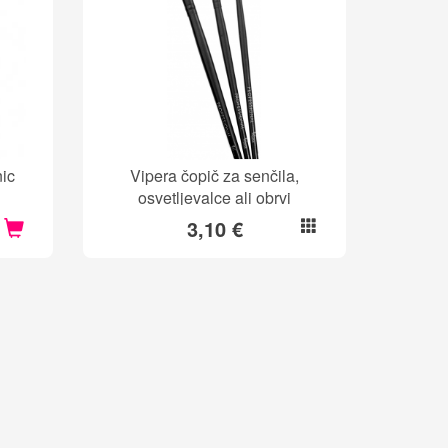
nic
Vipera čopič za senčila,
osvetljevalce ali obrvi
3,10 €