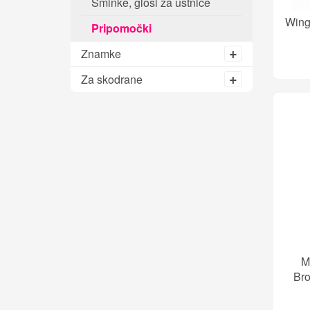
Šminke, glosi za ustnice
Wings
Pripomočki
Znamke
Za skodrane
M
Bro