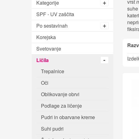
vrst
m
Kategorije
suhe 
SPF - UV zaščita
kater
nepri
Po sestavinah
fiksir
Korejska
Razvr
Svetovanje
Izdel
Ličila
Trepalnice
Oči
Oblikovanje obrvi
Podlage za ličenje
Pudri in obarvane kreme
Suhi pudri