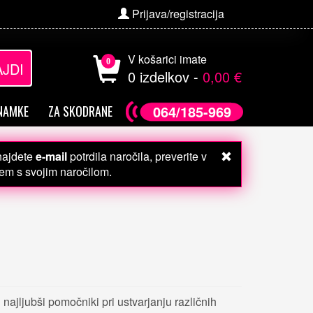
Prijava/registracija
V košarici imate
0
JDI
0 izdelkov -
0,00 €
064/185-969
NAMKE
ZA SKODRANE
 najdete
e-mail
potrdila naročila, preverite v
čem s svojim naročilom.
i najljubši pomočniki pri ustvarjanju različnih