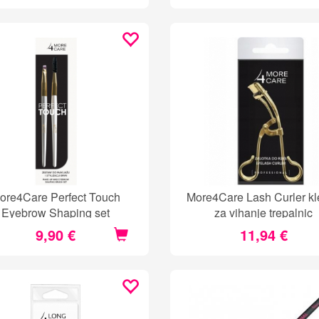
ore4Care Perfect Touch
More4Care Lash Curler kl
Eyebrow Shaping set
za vihanje trepalnic
9,90 €
11,94 €