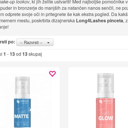
ake-up lookov
, ki jih želite ustvariti! Med najboljše pomočnike v
puder in bronzerje do manjših za natančen nanos senčil, ne poz
im odprete svoje oči in pritegnete še kak ekstra pogled. Da kak
mernem mestu, poskrbita dizajnerska
Long4Lashes pinceta
, 
anje!
sti po:
-- Razvrsti --
ki
1
-
13
od
13
skupaj