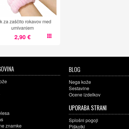
k za zaščito rokavov med
umivanjem
2,90 €
OVINA
BLOG
ože
Nega kože
Sestavine
e
Ocene izdelkov
UPORABA STRANI
elesa
as
Splošni pogoji
ne znamke
Piškotki