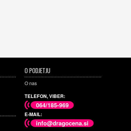
O PODJETJU
O nas
TELEFON, VIBER:
064/185-969
E-MAIL:
info@dragocena.si