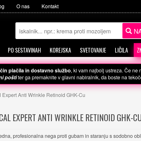
og
O nas
Kontakt
NA
PO SESTAVINAH
KOREJSKA
SVETOVANJE
LIČILA
Z
čin plačila in dostavno službo
, ki vam najbolj ustreza. Če ne
i pošti
ter ga premaknite v glavni nabiralnik, da boste na teko
 Expert Anti Wrinkle Retinoid GHK-Cu
CAL EXPERT ANTI WRINKLE RETINOID GHK-C
dna, profesionalna nega proti gubam in staranju s sodobno ob