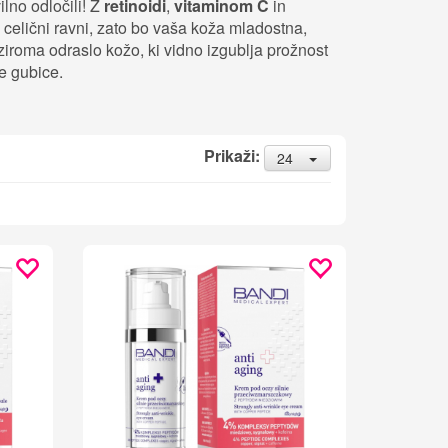
lno odločili! Z
retinoidi
,
vitaminom C
in
 celični ravni, zato bo vaša koža mladostna,
ziroma odraslo kožo, ki vidno izgublja prožnost
e gubice.
Prikaži:
24