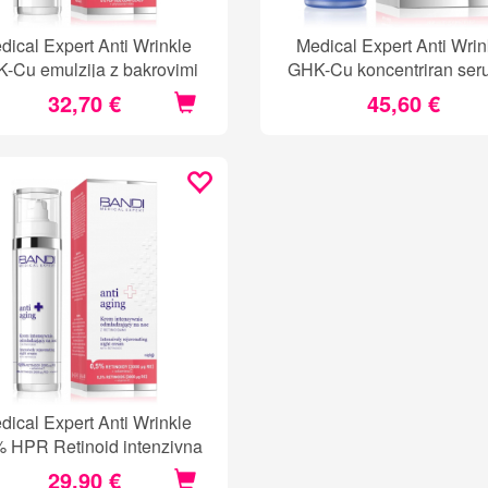
dical Expert Anti Wrinkle
Medical Expert Anti Wrin
-Cu emulzija z bakrovimi
GHK-Cu koncentriran ser
peptidi
bakrovimi peptidi
32,70 €
45,60 €
dical Expert Anti Wrinkle
% HPR Retinoid intenzivna
nočna krema
29,90 €