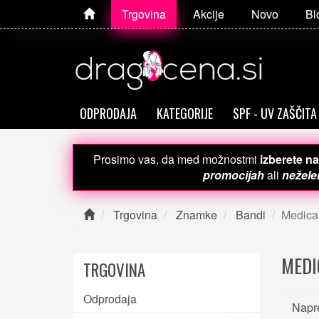
Trgovina
Akcije
Novo
Bl
ODPRODAJA
KATEGORIJE
SPF - UV ZAŠČITA
Prosimo vas, da med možnostmi
izberete na
promocijah
ali
neželen
Trgovina
Znamke
Bandi
Medical
MEDI
TRGOVINA
Odprodaja
Napre