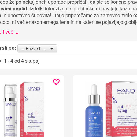
odo že po nekaj dneh uporabe prepričali, da ste se končno pravi
ovimi peptidi
izdelki intenzivno in globinsko obnavljajo kožo na
a in enostavno čudovita! Linijo priporočamo za zahtevno zrelo o
stoto, ni več enakomernega tena in na kateri se pojavljajo globlj
ri več ...
sti po:
-- Razvrsti --
ki
1
-
4
od
4
skupaj