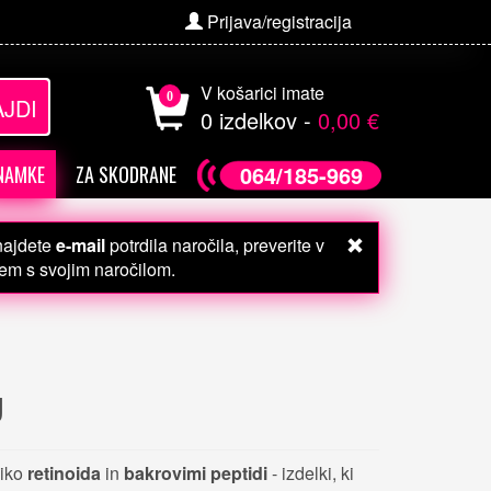
Prijava/registracija
V košarici imate
0
JDI
0 izdelkov -
0,00 €
064/185-969
NAMKE
ZA SKODRANE
 najdete
e-mail
potrdila naročila, preverite v
čem s svojim naročilom.
U
liko
retinoida
in
bakrovimi peptidi
- izdelki, ki