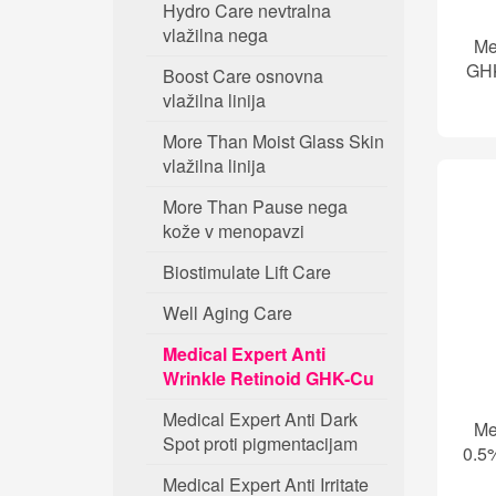
Hydro Care nevtralna
vlažilna nega
Me
GHK
Boost Care osnovna
vlažilna linija
More Than Moist Glass Skin
vlažilna linija
More Than Pause nega
kože v menopavzi
Biostimulate Lift Care
Well Aging Care
Medical Expert Anti
Wrinkle Retinoid GHK-Cu
Medical Expert Anti Dark
Me
Spot proti pigmentacijam
0.5
Medical Expert Anti Irritate