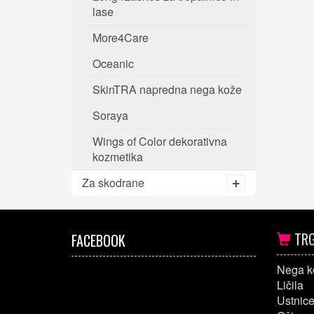
lase
More4Care
Oceanic
SkinTRA napredna nega kože
Soraya
Wings of Color dekorativna
kozmetika
Za skodrane
TRG
FACEBOOK
Nega k
Ličila
Ustnic