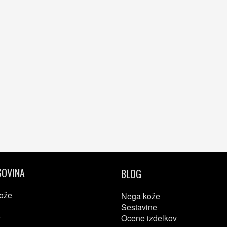
OVINA
BLOG
ože
Nega kože
Sestavine
e
Ocene izdelkov