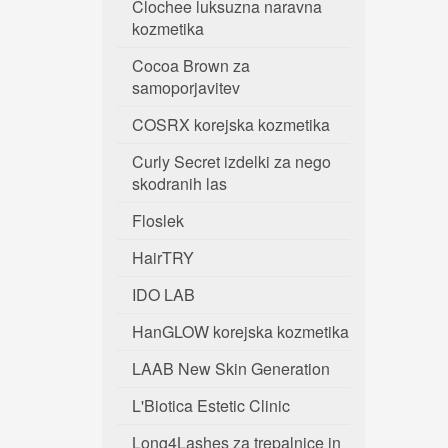
Clochee luksuzna naravna
kozmetika
Cocoa Brown za
samoporjavitev
COSRX korejska kozmetika
Curly Secret izdelki za nego
skodranih las
Floslek
HairTRY
IDO LAB
HanGLOW korejska kozmetika
LAAB New Skin Generation
L'Biotica Estetic Clinic
Long4Lashes za trepalnice in