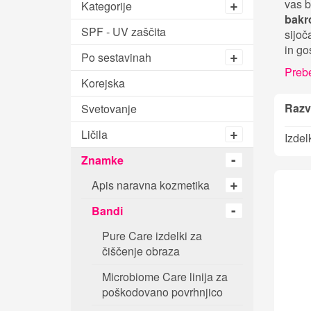
vas b
Kategorije
bakr
SPF - UV zaščita
sijoč
in go
Po sestavinah
Prebe
Korejska
Razvr
Svetovanje
Ličila
Izdel
Znamke
Apis naravna kozmetika
Bandi
Pure Care izdelki za
čiščenje obraza
Microbiome Care linija za
poškodovano povrhnjico