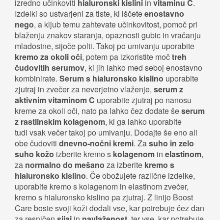
izredno učinkoviti
hialuronski kislini
in
vitaminu C
.
Izdelki so ustvarjeni za tiste, ki iščete
enostavno
nego
, a kljub temu zahtevate učinkovitost, pomoč pri
blaženju znakov staranja, opaznosti gubic in vračanju
mladostne, sijoče polti. Takoj po umivanju uporabite
kremo za okoli oči
, potem pa izkoristite moč
treh
čudovitih serumov
, ki jih lahko med seboj enostavno
kombinirate.
Serum s hialuronsko kislino
uporabite
zjutraj in zvečer za neverjetno vlaženje,
serum z
aktivnim vitaminom C
uporabite zjutraj po nanosu
kreme za okoli oči, nato pa lahko čez dodate še
serum
z rastlinskim kolagenom
, ki ga lahko uporabite
tudi vsak večer takoj po umivanju. Dodajte še eno ali
obe čudoviti
dnevno-nočni kremi
. Za
suho in zelo
suho kožo
izberite kremo s
kolagenom
in
elastinom
,
za
normalno do mešano
za izberite
kremo s
hialuronsko kislino
. Če obožujete različne izdelke,
uporabite kremo s kolagenom in elastinom zvečer,
kremo s hialuronsko kislino pa zjutraj. Z linijo Boost
Care boste svoji koži dodali vse, kar potrebuje čez dan
za resničen
sijaj
in
navlaženost
, ter vse, kar potrebuje