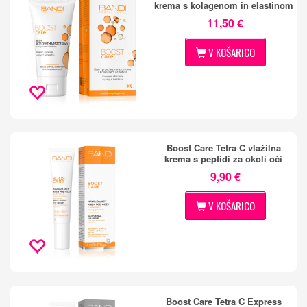
krema s kolagenom in elastinom
11,50 €
V KOŠARICO
Boost Care Tetra C vlažilna
krema s peptidi za okoli oči
9,90 €
V KOŠARICO
Boost Care Tetra C Express