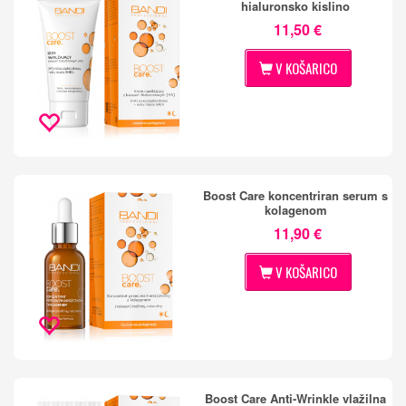
hialuronsko kislino
11,50 €
V KOŠARICO
Boost Care koncentriran serum s
kolagenom
11,90 €
V KOŠARICO
Boost Care Anti-Wrinkle vlažilna