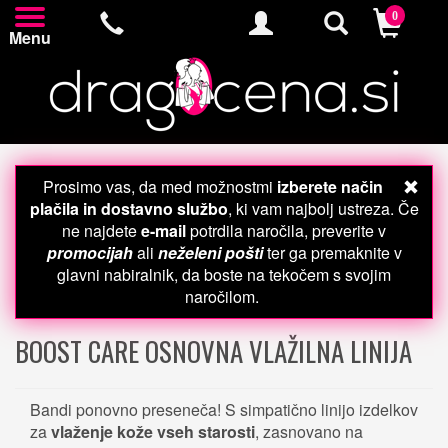
0
Menu
Prosimo vas, da med možnostmi
izberete način
plačila in dostavno službo
, ki vam najbolj ustreza. Če
ne najdete
e-mail
potrdila naročila, preverite v
promocijah
ali
neželeni pošti
ter ga premaknite v
glavni nabiralnik, da boste na tekočem s svojim
naročilom.
BOOST CARE OSNOVNA VLAŽILNA LINIJA
Bandi ponovno preseneča! S simpatično linijo izdelkov
za
vlaženje kože vseh starosti
, zasnovano na