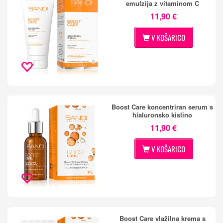
emulzija z vitaminom C
11,90 €
V KOŠARICO
Boost Care koncentriran serum s
hialuronsko kislino
11,90 €
V KOŠARICO
Boost Care vlažilna krema s