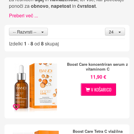
ponoči za
obnovo
,
napetost
in
čvrstost
.
Preberi več ...
-- Razvrsti --
24
Izdelki
1
-
8
od
8
skupaj
Boost Care koncentriran serum z
vitaminom C
11,90 €
V KOŠARICO
Boost Care Tetra C vlažilna