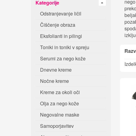
nego 
Kategorije
preko
Odstranjevanje ličil
belja
pozab
Čiščenje obraza
spoda
izklj
Eksfolianti in pilingi
Toniki in toniki v spreju
Razvr
Serumi za nego kože
Izdel
Dnevne kreme
Nočne kreme
Kreme za okoli oči
Olja za nego kože
Negovalne maske
Samoporjavitev