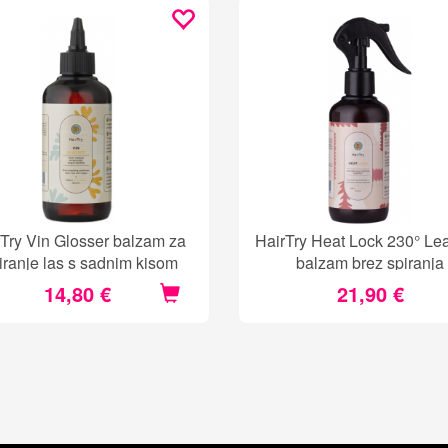
Try Vin Glosser balzam za
HairTry Heat Lock 230° Le
iranje las s sadnim kisom
balzam brez spiranja
14,80 €
21,90 €