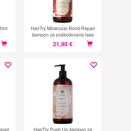
ilni
HairTry Molecular Bond Repair
šampon za poškodovane lase
21,90 €
epair
HairTry Push Up šampon za