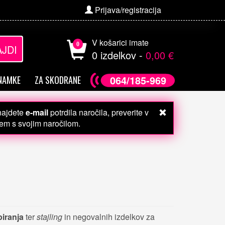
Prijava/registracija
V košarici imate
0
JDI
0 izdelkov -
0,00 €
064/185-969
NAMKE
ZA SKODRANE
 najdete
e-mail
potrdila naročila, preverite v
čem s svojim naročilom.
iranja
ter
stajling
in negovalnih izdelkov za