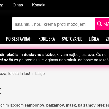
og
O nas
Kontakt
NA
PO SESTAVINAH
KOREJSKA
SVETOVANJE
LIČILA
Z
čin plačila in dostavno službo
, ki vam najbolj ustreza. Če ne
i pošti
ter ga premaknite v glavni nabiralnik, da boste na teko
aza, telesa in las!
Lasje
E
ličnim izborom
šamponov
,
balzamov
,
mask
,
balzamov brez sp