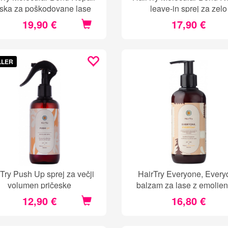
ska za poškodovane lase
leave-in sprej za zelo
poškodovane lase
19,90 €
17,90 €
LLER
Try Push Up sprej za večji
HairTry Everyone, Every
volumen pričeske
balzam za lase z emolient
humektanti
12,90 €
16,80 €