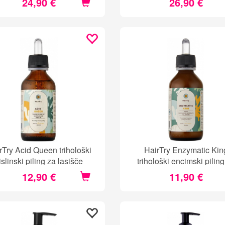
24,90 €
26,90 €
rTry Acid Queen trihološki
HairTry Enzymatic Kin
islinski piling za lasišče
trihološki encimski piling
lasišče
12,90 €
11,90 €