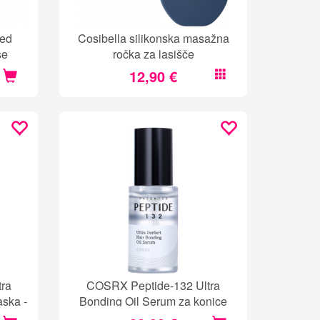
ded
Cosibella silikonska masažna
se
ročka za lasišče
12,90 €
ra
COSRX Peptide-132 Ultra
ska -
Bonding Oil Serum za konice