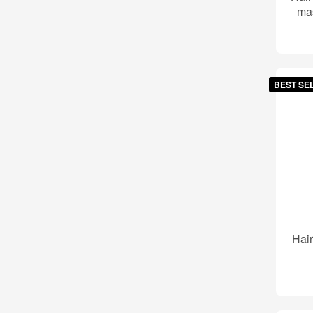
ma
BEST SE
Hair