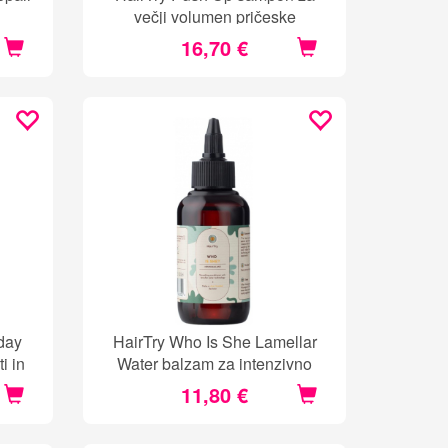
večji volumen pričeske
16,70 €
day
HairTry Who Is She Lamellar
i in
Water balzam za intenzivno
nego las
11,80 €