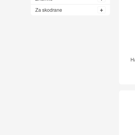
Za skodrane
H