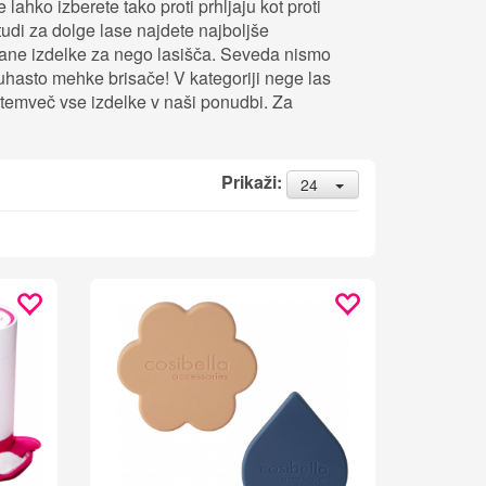
lahko izberete tako proti prhljaju kot proti
di za dolge lase najdete najboljše
irane izdelke za nego lasišča. Seveda nismo
puhasto mehke brisače! V kategoriji nege las
temveč vse izdelke v naši ponudbi. Za
Prikaži:
24