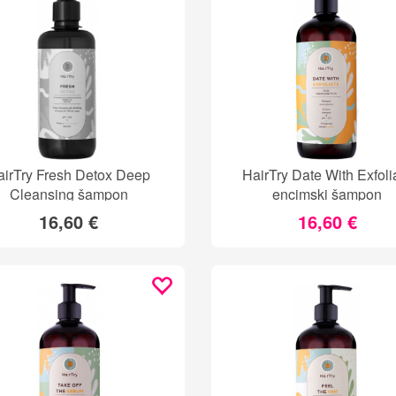
airTry Fresh Detox Deep
HairTry Date With Exfoli
Cleansing šampon
encimski šampon
16,60 €
16,60 €