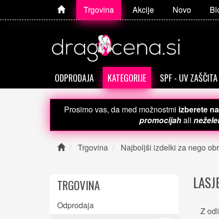
Trgovina
Akcije
Novo
Bl
ODPRODAJA
KATEGORIJE
SPF - UV ZAŠČITA
Prosimo vas, da med možnostmi
izberete na
promocijah
ali
neželen
Trgovina
Najboljši izdelki za nego obr
LASJ
TRGOVINA
Odprodaja
Z od