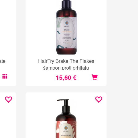
ate
HairTry Brake The Flakes
šampon proti prhljaju
15,60 €