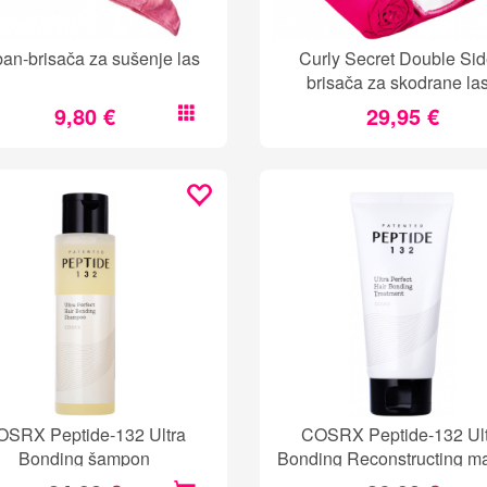
ban-brisača za sušenje las
Curly Secret Double Si
brisača za skodrane la
9,80 €
29,95 €
OSRX Peptide-132 Ultra
COSRX Peptide-132 Ult
Bonding šampon
Bonding Reconstructing ma
balzam