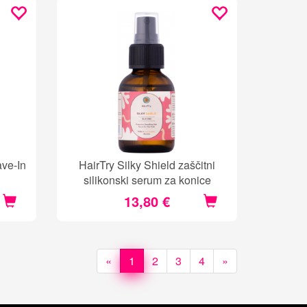
ave-In
HairTry Silky Shield zaščitni
silikonski serum za konice
13,80 €
«
1
2
3
4
»