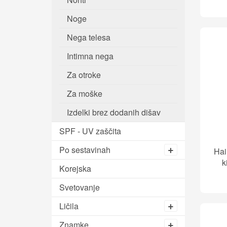
Noge
Nega telesa
Intimna nega
Za otroke
Za moške
Izdelki brez dodanih dišav
SPF - UV zaščita
Po sestavinah
Hai
k
Korejska
Svetovanje
Ličila
Znamke