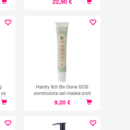
22,90 €
g
Hairtry Itch Be Gone SOS
 za
pomirjujoča gel-maska proti
prhljaju
9,20 €