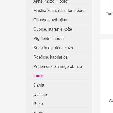
Akne, mozolji, ogrci
Mastna koža, razširjene pore
Tur
Obnova povrhnjice
Gubice, staranje kože
Pigmentni madeži
Suha in atopična koža
Rdečica, kapilarice
Pripomočki za nego obraza
Lasje
Darila
Ustnice
C
Roke
Nohti