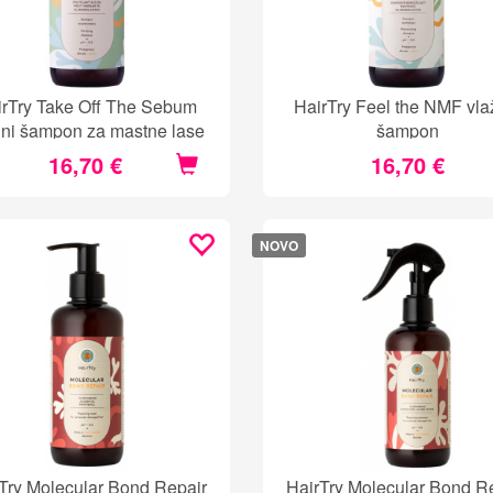
irTry Take Off The Sebum
HairTry Feel the NMF vlaž
ilni šampon za mastne lase
šampon
16,70 €
16,70 €
NOVO
Try Molecular Bond Repair
HairTry Molecular Bond R