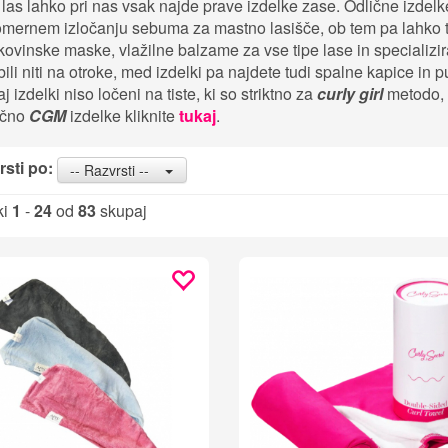
las lahko pri nas vsak najde prave izdelke zase. Odlične izdelke 
mernem izločanju sebuma za mastno lasišče, ob tem pa lahko tu
kovinske maske, vlažilne balzame za vse tipe lase in specializ
ili niti na otroke, med izdelki pa najdete tudi spalne kapice in 
j izdelki niso ločeni na tiste, ki so striktno za
curly girl
metodo, 
učno
CGM
izdelke kliknite
tukaj
.
sti po:
-- Razvrsti --
ki
1
-
24
od
83
skupaj