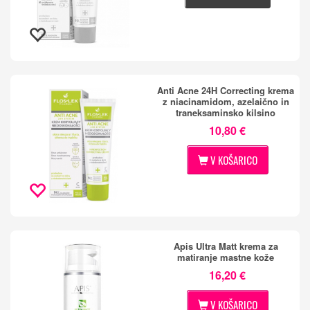
Anti Acne 24H Correcting krema
z niacinamidom, azelaično in
traneksaminsko kilsino
10,80 €
V KOŠARICO
Apis Ultra Matt krema za
matiranje mastne kože
16,20 €
V KOŠARICO