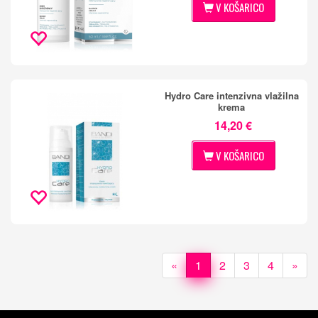
V KOŠARICO
Hydro Care intenzivna vlažilna
krema
14,20 €
V KOŠARICO
«
1
2
3
4
»