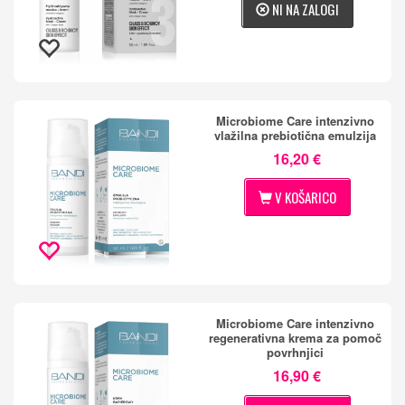
NI NA ZALOGI
Microbiome Care intenzivno
vlažilna prebiotična emulzija
16,20 €
V KOŠARICO
Microbiome Care intenzivno
regenerativna krema za pomoč
povrhnjici
16,90 €