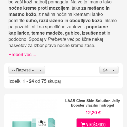
bo vaši koži najbolj pomagala. Na voljo imamo tako
nočne kreme proti mozoljem
, take
za mešano in
mastno kožo
, z našimi nočnimi kremami lahko
pomirite
suho, razdraženo in občutljivo kožo
, nismo
pa pozabili niti na specifične zahteve -
popokane
kapilarice, temne madeže, gubice, izsušenost
in
podobno. Spodaj v
Preberite več
poiščite nekaj
nasvetov za izbor prave nočne kreme zase.
Preberi več ...
-- Razvrsti --
24
Izdelki
1
-
24
od
75
skupaj
LAAB Clear Skin Solution Jelly
Booster vlažilni hidrogel
12,20 €
V KOŠARICO