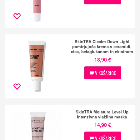
SkinTRA Cicalm Down Light
pomirjujoča krema s ceramidi,
cica, betaglukanom in ektoinom
18,90 €
V KOŠARICO
SkinTRA Moisture Level Up
intenzivna vlažilna maska
14,90 €
V KOŠARICO