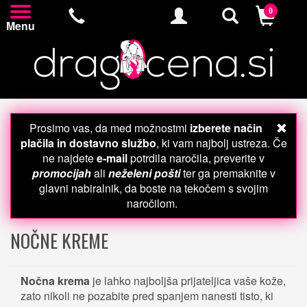
0
Menu
Prosimo vas, da med možnostmi
izberete način
plačila in dostavno službo
, ki vam najbolj ustreza. Če
ne najdete
e-mail
potrdila naročila, preverite v
promocijah
ali
neželeni pošti
ter ga premaknite v
glavni nabiralnik, da boste na tekočem s svojim
naročilom.
NOČNE KREME
Nočna krema
je lahko najboljša prijateljica vaše kože,
zato nikoli ne pozabite pred spanjem nanesti tisto, ki