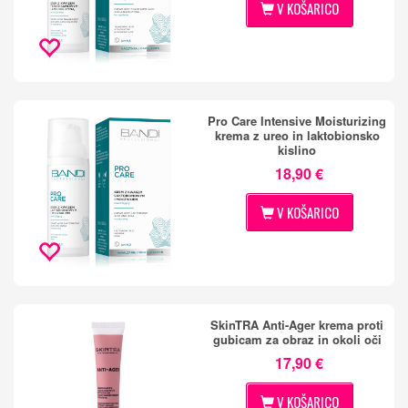
V KOŠARICO
Pro Care Intensive Moisturizing
krema z ureo in laktobionsko
kislino
18,90 €
V KOŠARICO
SkinTRA Anti-Ager krema proti
gubicam za obraz in okoli oči
17,90 €
V KOŠARICO