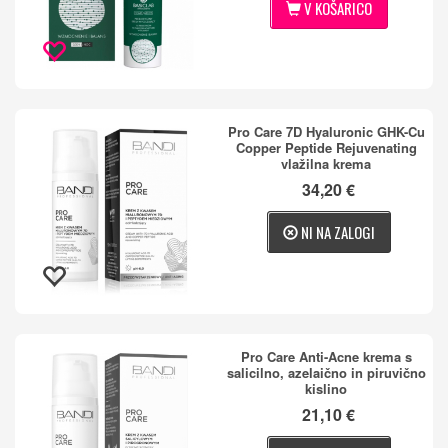
V KOŠARICO
Pro Care 7D Hyaluronic GHK-Cu
Copper Peptide Rejuvenating
vlažilna krema
34,20 €
NI NA ZALOGI
Pro Care Anti-Acne krema s
salicilno, azelaično in piruvično
kislino
21,10 €