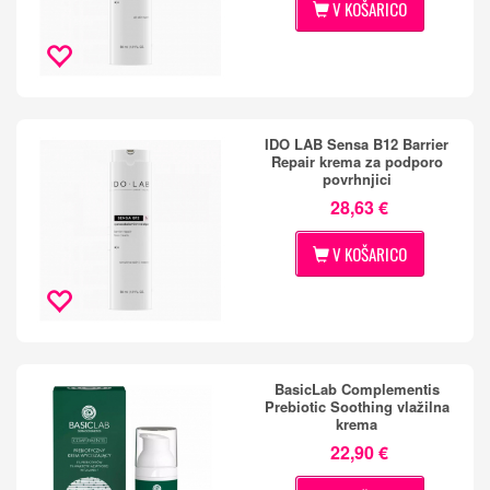
V KOŠARICO
IDO LAB Sensa B12 Barrier
Repair krema za podporo
povrhnjici
28,63 €
V KOŠARICO
BasicLab Complementis
Prebiotic Soothing vlažilna
krema
22,90 €