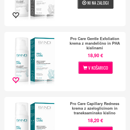
NI NA ZALOGI
Pro Care Gentle Exfoliation
krema z mandelično in PHA
kislinami
18,90 €
V KOŠARICO
Pro Care Capillary Redness
krema z azeloglicinom in
traneksaminsko kislino
18,20 €