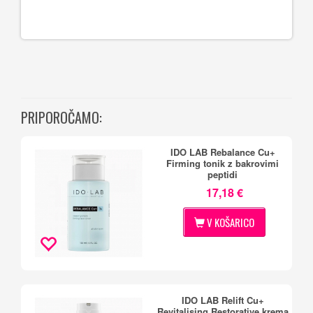
PRIPOROČAMO:
IDO LAB Rebalance Cu+
Firming tonik z bakrovimi
peptidi
17,18 €
V KOŠARICO
IDO LAB Relift Cu+
Revitalising Restorative krema