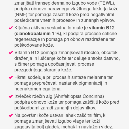
zmanjšati transepidermalno izgubo vode (TEWL),
podpira obnovo naravnega vlažilnega faktorja kože
(NMF) ter pomaga zaščititi kožo pred negativnimi
posledicami vnetnih procesov in zunanjih vplivov.
Ključna aktivna sestavina formule je
vitamin B12
(cianokobalamin 1 %)
, ki podpira procese celične
regeneracije in pomaga pri obnovi razdražene ter
poškodovane kože.
Vitamin B12 pomaga zmanjševati rdečico, občutek
draženja in luščenje kože ter deluje antioksidativno,
s čimer pomaga upočasnjevati procese
prezgodnjega staranja kože.
Hkrati sodeluje pri procesih sinteze melanina ter
pomaga preprečevati nastanek pigmentacij in
neenakomernega tena.
Izvleček rdečih alg (Ahnfeltiopsis Concinna)
podpira obnovo kože ter pomaga zaščititi kožo pred
poškodbami zaradi zunanjih dejavnikov.
Na površini kože ustvari lahek zaščitni film, ki
pomaga zmanjševati izgubo vlage ter koži
zagotavlja bolj gladek, mehak in navlažen videz.