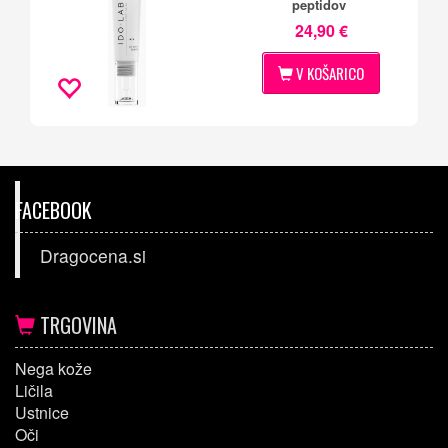
peptidov
24,90 €
V KOŠARICO
FACEBOOK
Dragocena.si
TRGOVINA
Nega kože
Ličila
Ustnice
Oči