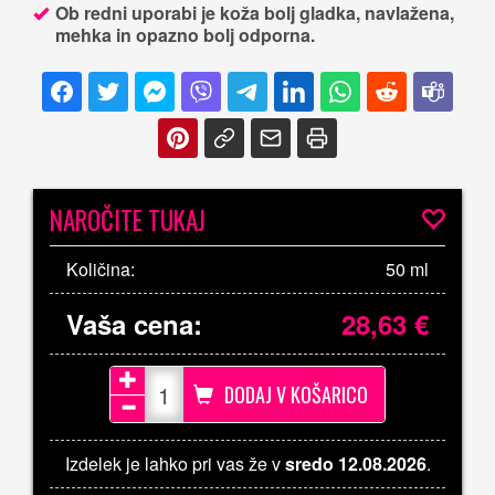
Ob redni uporabi je koža bolj gladka, navlažena,
mehka in opazno bolj odporna.
NAROČITE TUKAJ
Količina:
50 ml
Vaša cena:
28,63
€
DODAJ V KOŠARICO
Izdelek je lahko pri vas že v
sredo 12.08.2026
.