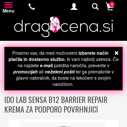
0
Menu
Prosimo vas, da med možnostmi
izberete način
plačila in dostavno službo
, ki vam najbolj ustreza. Če
ne najdete
e-mail
potrdila naročila, preverite v
promocijah
ali
neželeni pošti
ter ga premaknite v
glavni nabiralnik, da boste na tekočem s svojim
naročilom.
IDO LAB SENSA B12 BARRIER REPAIR
KREMA ZA PODPORO POVRHNJICI