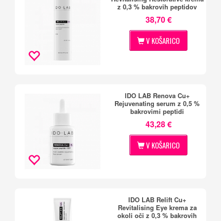
z 0,3 % bakrovih peptidov
38,70 €
V KOŠARICO
IDO LAB Renova Cu+
Rejuvenating serum z 0,5 %
bakrovimi peptidi
43,28 €
V KOŠARICO
IDO LAB Relift Cu+
Revitalising Eye krema za
okoli oči z 0,3 % bakrovih