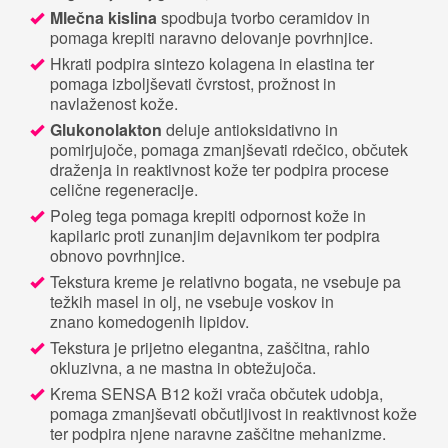
Mlečna kislina
spodbuja tvorbo ceramidov in
pomaga krepiti naravno delovanje povrhnjice.
Hkrati podpira sintezo kolagena in elastina ter
pomaga izboljševati čvrstost, prožnost in
navlaženost kože.
Glukonolakton
deluje antioksidativno in
pomirjujoče, pomaga zmanjševati rdečico, občutek
draženja in reaktivnost kože ter podpira procese
celične regeneracije.
Poleg tega pomaga krepiti odpornost kože in
kapilaric proti zunanjim dejavnikom ter podpira
obnovo povrhnjice.
Tekstura kreme je relativno bogata, ne vsebuje pa
težkih masel in olj, ne vsebuje voskov in
znano komedogenih lipidov.
Tekstura je prijetno elegantna, zaščitna, rahlo
okluzivna, a ne mastna in obtežujoča.
Krema SENSA B12 koži vrača občutek udobja,
pomaga zmanjševati občutljivost in reaktivnost kože
ter podpira njene naravne zaščitne mehanizme.