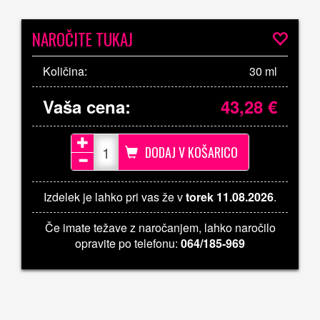
NAROČITE TUKAJ
Količina:
30 ml
Vaša cena:
43,28
€
DODAJ V KOŠARICO
Izdelek je lahko pri vas že v
torek 11.08.2026
.
Če imate težave z naročanjem, lahko naročilo
opravite po telefonu:
064/185-969