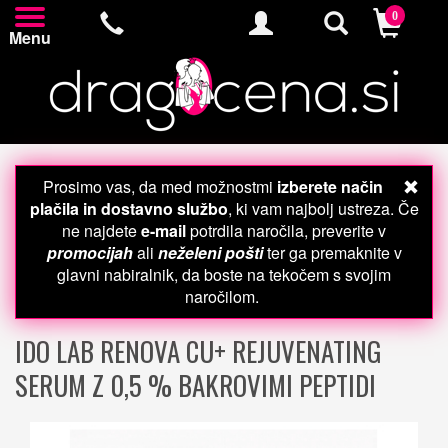
0
Menu
Prosimo vas, da med možnostmi
izberete način
plačila in dostavno službo
, ki vam najbolj ustreza. Če
ne najdete
e-mail
potrdila naročila, preverite v
promocijah
ali
neželeni pošti
ter ga premaknite v
glavni nabiralnik, da boste na tekočem s svojim
naročilom.
IDO LAB RENOVA CU+ REJUVENATING
SERUM Z 0,5 % BAKROVIMI PEPTIDI