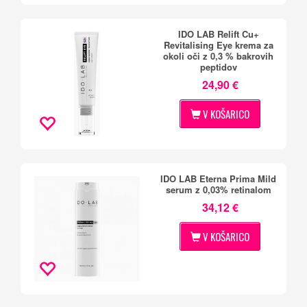
IDO LAB Relift Cu+
Revitalising Eye krema za
okoli oči z 0,3 % bakrovih
peptidov
24,90 €
V KOŠARICO
IDO LAB Eterna Prima Mild
serum z 0,03% retinalom
34,12 €
V KOŠARICO