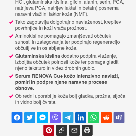
HCl, glutaminska kislina, glicin, alanin, serin, PCA,
natrijeva PCA, natrijev laktat in betain) posnema
naravni vlažilni faktor kože (NMF).
Tako zagotavlja dolgotrajno navlaženost, krepitev
povrhnjice in koži vrača prožnost.
Aminokisline pomagajo zmanjševati občutek
suhosti in zategovanja ter podpirajo regeneracijo
občutljive in oslabljene kože.
Glutaminska kislina
dodatno podpira vlaženje,
izboljša občutek polnosti kože ter pomaga gladiti
njeno teksturo in videz drobnih gubic.
Serum RENOVA Cu+ kožo intenzivno navlaži,
pomiri in podpre njene naravne procese
obnove.
Ob redni uporabi je koža bolj gladka, prožna, sijoča
in vidno bolj čvrsta.