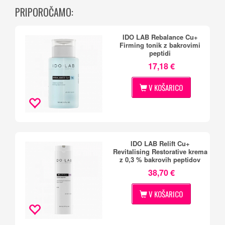
PRIPOROČAMO:
IDO LAB Rebalance Cu+
Firming tonik z bakrovimi
peptidi
17,18 €
V KOŠARICO
IDO LAB Relift Cu+
Revitalising Restorative krema
z 0,3 % bakrovih peptidov
38,70 €
V KOŠARICO