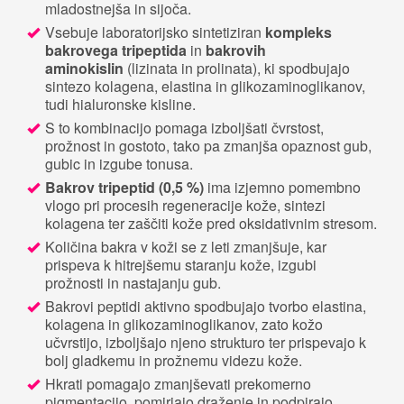
mladostnejša in sijoča.
Vsebuje laboratorijsko sintetiziran
kompleks
bakrovega tripeptida
in
bakrovih
aminokislin
(lizinata in prolinata), ki spodbujajo
sintezo kolagena, elastina in glikozaminoglikanov,
tudi hialuronske kisline.
S to kombinacijo pomaga izboljšati čvrstost,
prožnost in gostoto, tako pa zmanjša opaznost gub,
gubic in izgube tonusa.
Bakrov tripeptid (0,5 %)
ima izjemno pomembno
vlogo pri procesih regeneracije kože, sintezi
kolagena ter zaščiti kože pred oksidativnim stresom.
Količina bakra v koži se z leti zmanjšuje, kar
prispeva k hitrejšemu staranju kože, izgubi
prožnosti in nastajanju gub.
Bakrovi peptidi aktivno spodbujajo tvorbo elastina,
kolagena in glikozaminoglikanov, zato kožo
učvrstijo, izboljšajo njeno strukturo ter prispevajo k
bolj gladkemu in prožnemu videzu kože.
Hkrati pomagajo zmanjševati prekomerno
pigmentacijo, pomirjajo draženje in podpirajo