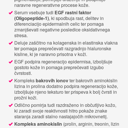
naravne regenerativne procese kože.
Serum vsebuje tudi
EGF rastni faktor
(Oligopeptide-1)
, ki spodbuja rast, delitev in
diferenciacijo epidermalnih celic ter pomaga
zmanjševati negativne posledice oksidativnega
stresa.
Deluje zaščitno na kolagenska in elastinska vlakna
ter pomaga preprečevati razgradnjo hialuronske
kisline, ki je naravno prisotna v koži.
EGF podpira regeneracijo epidermisa, izboljšuje
gostoto kože in pomaga preprečevati izgubo
čvrstosti.
Kompleks
bakrovih ionov
ter bakrovih aminokislin
lizina in prolina dodatno podpira regeneracijo kože,
izboljšuje njeno teksturo ter prispeva k bolj čvrsti in
prožni koži.
Odlično pomirja tudi razdraženo in občutljivo kožo,
ki zaradi svoje reaktivnosti hitro pokaže znake
staranja zaradi stalno nastajajočih mikrovnetij.
Kompleks aminokislin
(prolin, arginin, treonin, lizin