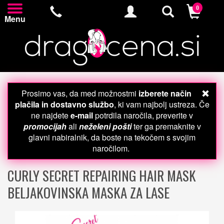
0
Menu
Prosimo vas, da med možnostmi
izberete način
plačila in dostavno službo
, ki vam najbolj ustreza. Če
ne najdete
e-mail
potrdila naročila, preverite v
promocijah
ali
neželeni pošti
ter ga premaknite v
glavni nabiralnik, da boste na tekočem s svojim
naročilom.
CURLY SECRET REPAIRING HAIR MASK
BELJAKOVINSKA MASKA ZA LASE