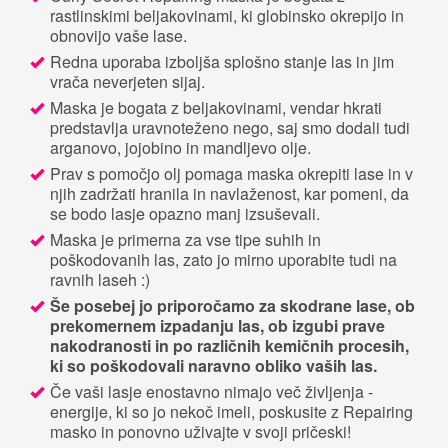
rastlinskimi beljakovinami, ki globinsko okrepijo in
obnovijo vaše lase.
Redna uporaba izboljša splošno stanje las in jim
vrača neverjeten sijaj.
Maska je bogata z beljakovinami, vendar hkrati
predstavlja uravnoteženo nego, saj smo dodali tudi
arganovo, jojobino in mandljevo olje.
Prav s pomočjo olj pomaga maska okrepiti lase in v
njih zadržati hranila in navlaženost, kar pomeni, da
se bodo lasje opazno manj izsuševali.
Maska je primerna za vse tipe suhih in
poškodovanih las, zato jo mirno uporabite tudi na
ravnih laseh :)
Še posebej jo priporočamo za skodrane lase, ob
prekomernem izpadanju las, ob izgubi prave
nakodranosti in po različnih kemičnih procesih,
ki so poškodovali naravno obliko vaših las.
Če vaši lasje enostavno nimajo več življenja -
energije, ki so jo nekoč imeli, poskusite z Repairing
masko in ponovno uživajte v svoji pričeski!