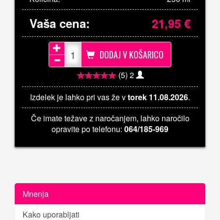
Vaša cena:
21,95
€
DODAJ V KOŠARICO
(5)
2
Izdelek je lahko pri vas že v
torek 11.08.2026
.
Če imate težave z naročanjem, lahko naročilo
opravite po telefonu:
064/185-969
Mnenja
Kako uporabljati