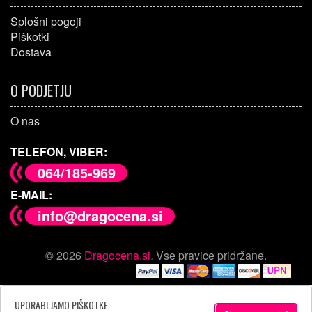
Splošni pogoji
Piškotki
Dostava
O PODJETJU
O nas
TELEFON, VIBER:
064/185-969
E-MAIL:
info@dragocena.si
© 2026
Dragocena.si
.
Vse pravice pridržane.
UPORABLJAMO PIŠKOTKE