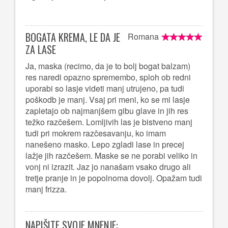
BOGATA KREMA, LE DA JE
Romana
ZA LASE
Ja, maska (recimo, da je to bolj bogat balzam)
res naredi opazno spremembo, sploh ob redni
uporabi so lasje videti manj utrujeno, pa tudi
poškodb je manj. Vsaj pri meni, ko se mi lasje
zapletajo ob najmanjšem gibu glave in jih res
težko razčešem. Lomljivih las je bistveno manj
tudi pri mokrem razčesavanju, ko imam
nanešeno masko. Lepo zgladi lase in precej
lažje jih razčešem. Maske se ne porabi veliko in
vonj ni izrazit. Jaz jo nanašam vsako drugo ali
tretje pranje in je popolnoma dovolj. Opažam tudi
manj frizza.
NAPIŠITE SVOJE MNENJE: