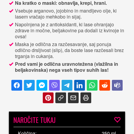
Na kratko o maski: obnavlja, krepi, hrani.
Vsebuje arganovo, jojobino in mandljevo olje, ki
lasem vračajo mehkobo in sijaj.
Napolnjena je z antioksidanti, ki lase ohranjajo
zdrave in močne, beljakovine pa dodali iz kvinoje in
ovsa!
Maska je odlična za razčesavanje, saj ponuja
odlično drsljivost (slip), da boste lase razčesali brez
trganja in cukanja.
Pred vami je odlična uravnotežena (vlažilna in
beljakovinska) nega vseh tipov suhih las!
NAROČITE TUKAJ
Količina:
250 ml