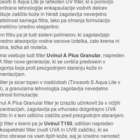
osorb S Aqua Lite je lahkoten UV filter, ki s pomočjo
entirane tehnologije enkapsulacije vodnih delcev
išuje zaščito kože in hkrati zagotavlja neverjetno
ksibilnost samega filtra, tako pa ohranja formulacijo
metično izredno elegantno.
em filtru pa je tudi sistem polimerov, ki zagotavljajo
redno absorpcijo vodne osnove izdelka, zato krema ni
tna, težka ali moteča.
ma vsebuje tudi filter
Uvinul A Plus Granular
, napreden
 filter nove generacije, ki se uvršča predvsem v
egorija boja proti prezgodnjem staranju kože in
mentacijam.
filter je sicer topen v maščobah (Tinosorb S Aqua Lite v
i), a granularna tehnologija zagotavlja neverjetno
jetnost formulacije.
nul A Plus Granular filter je izrazito učinkovit že v nižjih
centracijah, zagotavlja pa vrhunsko dolgotrajno UVA
čito in s tem odlično zaščito pred prezgodnjim staranjem.
ji filter v kremi pa je
Uvinul T150
, odličen napreden
okospektrski filter (nudi UVA in UVB zaščito), ki se
ično obnese na vseh tipih kože, saj je izredno nemoteč