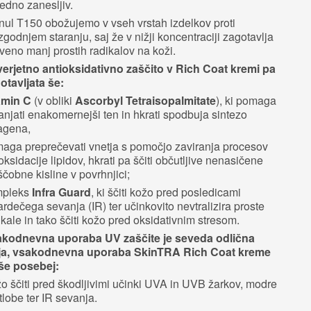
vedno zanesljiv.
nul T150 obožujemo v vseh vrstah izdelkov proti
zgodnjem staranju, saj že v nižji koncentraciji zagotavlja
tveno manj prostih radikalov na koži.
erjetno antioksidativno zaščito v Rich Coat kremi pa
otavljata še:
amin C
(v obliki
Ascorbyl Tetraisopalmitate
), ki pomaga
anjati enakomernejši ten in hkrati spodbuja sintezo
agena,
aga preprečevati vnetja s pomočjo zaviranja procesov
oksidacije lipidov, hkrati pa ščiti občutljive nenasičene
čobne kisline v povrhnjici;
mpleks
Infra Guard
, ki ščiti kožo pred posledicami
rardečega sevanja (IR) ter učinkovito nevtralizira proste
ikale in tako ščiti kožo pred oksidativnim stresom.
kodnevna uporaba UV zaščite je seveda odlična
ja, vsakodnevna uporaba SkinTRA Rich Coat kreme
še posebej:
o ščiti pred škodljivimi učinki UVA in UVB žarkov, modre
tlobe ter IR sevanja.