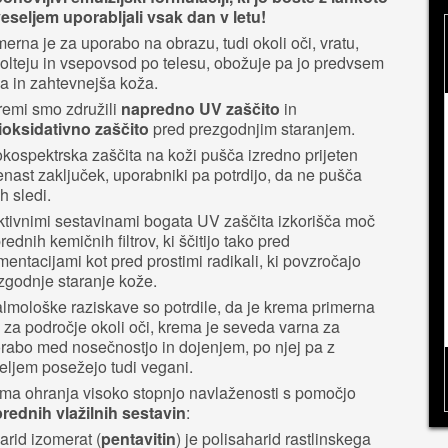
veseljem uporabljali vsak dan v letu!
merna je za uporabo na obrazu, tudi okoli oči, vratu,
olteju in vsepovsod po telesu, obožuje pa jo predvsem
a in zahtevnejša koža.
remi smo združili
napredno UV zaščito
in
ioksidativno zaščito
pred prezgodnjim staranjem.
okospektrska zaščita na koži pušča izredno prijeten
enast zaključek, uporabniki pa potrdijo, da ne pušča
h sledi.
ktivnimi sestavinami bogata UV zaščita izkorišča moč
rednih kemičnih filtrov, ki ščitijo tako pred
mentacijami kot pred prostimi radikali, ki povzročajo
zgodnje staranje kože.
almološke raziskave so potrdile, da je krema primerna
i za področje okoli oči, krema je seveda varna za
rabo med nosečnostjo in dojenjem, po njej pa z
eljem posežejo tudi vegani.
ma ohranja visoko stopnjo navlaženosti s pomočjo
rednih vlažilnih sestavin
:
arid izomerat (
pentavitin
) je polisaharid rastlinskega