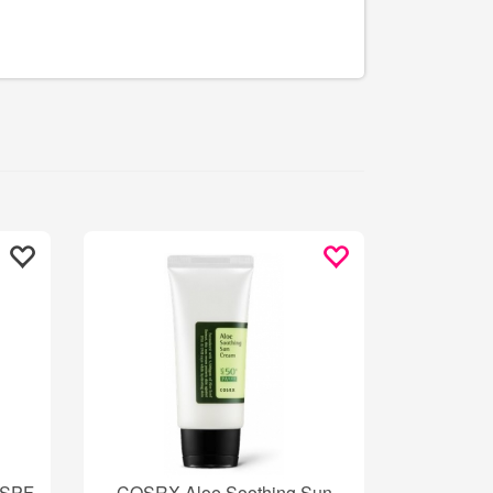
t SPF
COSRX Aloe Soothing Sun