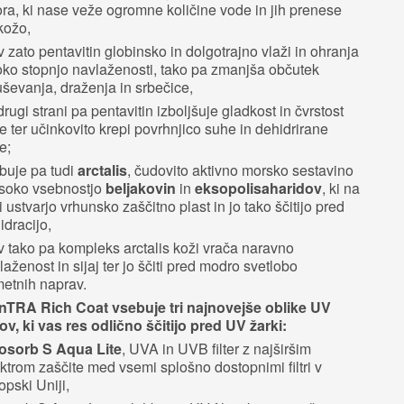
ora, ki nase veže ogromne količine vode in jih prenese
kožo,
v zato pentavitin globinsko in dolgotrajno vlaži in ohranja
oko stopnjo navlaženosti, tako pa zmanjša občutek
uševanja, draženja in srbečice,
drugi strani pa pentavitin izboljšuje gladkost in čvrstost
e ter učinkovito krepi povrhnjico suhe in dehidrirane
e;
buje pa tudi
arctalis
, čudovito aktivno morsko sestavino
isoko vsebnostjo
beljakovin
in
eksopolisaharidov
, ki na
i ustvarjo vrhunsko zaščitno plast in jo tako ščitijo pred
idracijo,
v tako pa kompleks arctalis koži vrača naravno
laženost in sijaj ter jo ščiti pred modro svetlobo
etnih naprav.
nTRA Rich Coat vsebuje tri najnovejše oblike UV
trov, ki vas res odlično ščitijo pred UV žarki:
osorb S Aqua Lite
, UVA in UVB filter z najširšim
ktrom zaščite med vsemi splošno dostopnimi filtri v
opski Uniji,