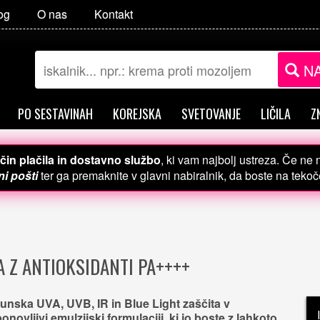
og
O nas
Kontakt
NA
PO SESTAVINAH
KOREJSKA
SVETOVANJE
LIČILA
Z
čin plačila in dostavno službo
, ki vam najbolj ustreza. Če ne
i pošti
ter ga premaknite v glavni nabiralnik, da boste na teko
A Z ANTIOKSIDANTI PA++++
unska UVA, UVB, IR in Blue Light zaščita v
onovljivi emulzijski formulaciji, ki jo boste z lahkoto