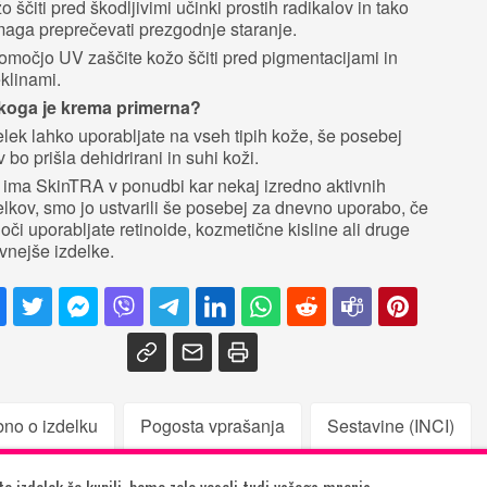
o ščiti pred škodljivimi učinki prostih radikalov in tako
aga preprečevati prezgodnje staranje.
omočjo UV zaščite kožo ščiti pred pigmentacijami in
klinami.
koga je krema primerna?
elek lahko uporabljate na vseh tipih kože, še posebej
v bo prišla dehidrirani in suhi koži.
 ima SkinTRA v ponudbi kar nekaj izredno aktivnih
elkov, smo jo ustvarili še posebej za dnevno uporabo, če
oči uporabljate retinoide, kozmetične kisline ali druge
ivnejše izdelke.
no o izdelku
Pogosta vprašanja
Sestavine (INCI)