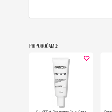
PRIPOROČAMO:
SkinTRA Protector Sun Care
Basi