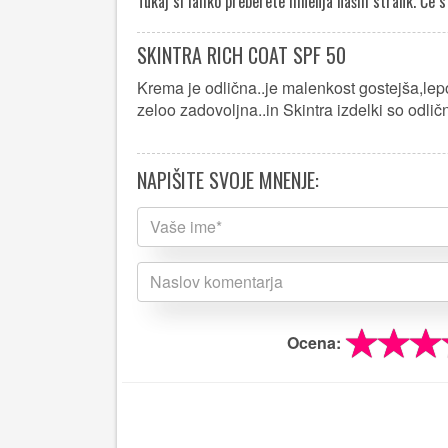
Tukaj si lahko preberete mnenja naših strank. Če st
SKINTRA RICH COAT SPF 50
Krema je odlična..je malenkost gostejša,lep
zeloo zadovoljna..in Skintra izdelki so odlič
NAPIŠITE SVOJE MNENJE:
Ocena: