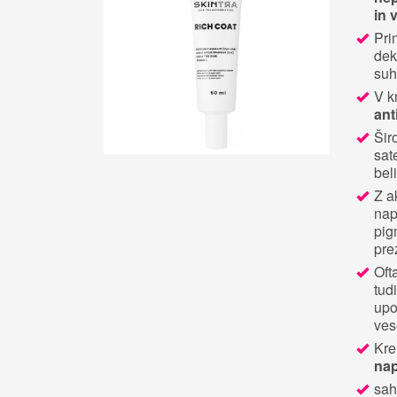
in 
Pri
dek
suh
V k
ant
Šir
sat
beli
Z a
nap
pig
pre
Oft
tud
upo
ves
Kre
nap
sah