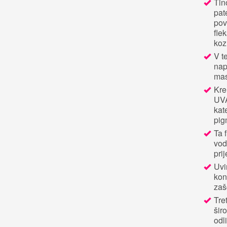
Tin
pat
pov
fle
koz
V t
nap
mas
Kre
UVA
kat
pig
Ta 
vod
pri
Uvi
kon
zaš
Tret
šir
odl