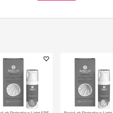
cLab Protecticus Light SPF
BasicLab Protecticus Ligh