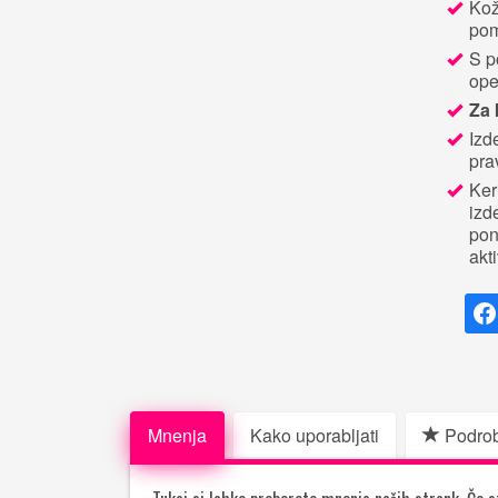
Kož
pom
S p
ope
Za 
Izd
pra
Ker
izd
pon
akt
Mnenja
Kako uporabljati
Podrob