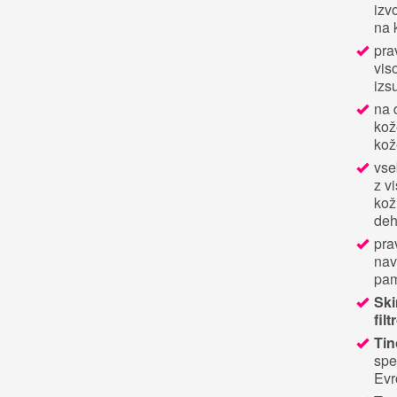
izv
na 
pra
vis
izs
na 
kož
kož
vse
z v
kož
deh
pra
nav
pam
Ski
fil
Tin
spe
Evr