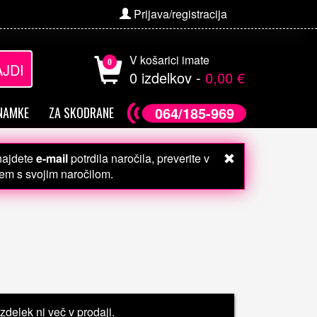
Prijava/registracija
V košarici imate
0
JDI
0 izdelkov -
0,00 €
064/185-969
NAMKE
ZA SKODRANE
 najdete
e-mail
potrdila naročila, preverite v
čem s svojim naročilom.
Izdelek ni več v prodaji.