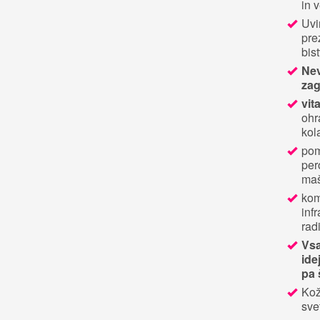
in 
Uvi
pre
bis
Nev
zag
vit
ohr
kol
pom
per
maš
ko
inf
rad
Vsa
ide
pa 
Kož
sve