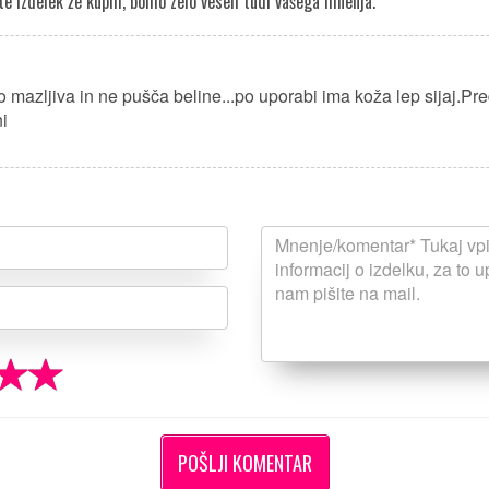
e izdelek že kupili, bomo zelo veseli tudi vašega mnenja.
o mazljiva in ne pušča beline...po uporabi ima koža lep sijaj.P
ni