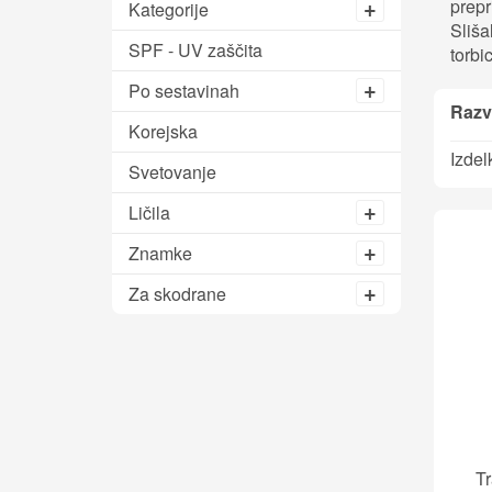
prepr
Kategorije
Sliša
SPF - UV zaščita
torbi
Po sestavinah
Razvr
Korejska
Izdel
Svetovanje
Ličila
Znamke
Za skodrane
Tr