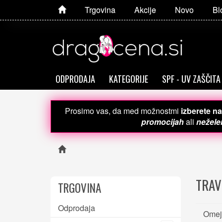
Trgovina
Akcije
Novo
Bl
ODPRODAJA
KATEGORIJE
SPF - UV ZAŠČITA
Prosimo vas, da med možnostmi
izberete na
promocijah
ali
neželen
TRAV
TRGOVINA
Odprodaja
Omeje