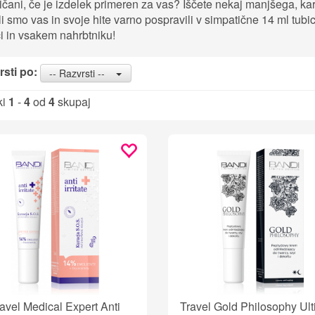
ičani, če je izdelek primeren za vas? Iščete nekaj manjšega, k
li smo vas in svoje hite varno pospravili v simpatične 14 ml tubi
ci in vsakem nahrbtniku!
sti po:
-- Razvrsti --
ki
1
-
4
od
4
skupaj
avel Medical Expert Anti
Travel Gold Philosophy Ult