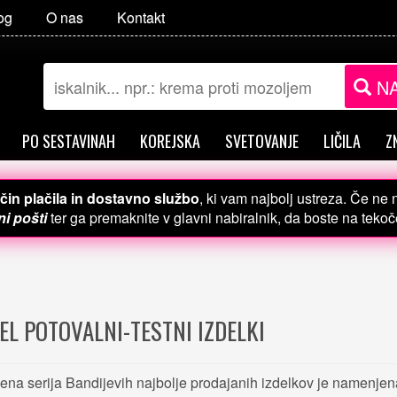
og
O nas
Kontakt
NA
PO SESTAVINAH
KOREJSKA
SVETOVANJE
LIČILA
Z
čin plačila in dostavno službo
, ki vam najbolj ustreza. Če ne
i pošti
ter ga premaknite v glavni nabiralnik, da boste na teko
EL POTOVALNI-TESTNI IZDELKI
na serija Bandijevih najbolje prodajanih izdelkov je namenjen