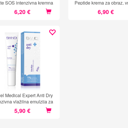
tate SOS intenzivna kremna
Peptide krema za obraz, vr
maska
dekolte
6,20 €
6,90 €
el Medical Expert Anti Dry
nzivna vlažilna emulzija za
suho kožo
5,90 €