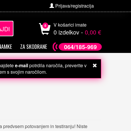
Prijava/registracija
V košarici imate
0
JDI
0 izdelkov -
0,00 €
064/185-969
NAMKE
ZA SKODRANE
 najdete
e-mail
potrdila naročila, preverite v
čem s svojim naročilom.
a predvsem potovanjem in testiranju! Niste