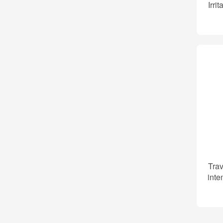
Irri
Trav
inte