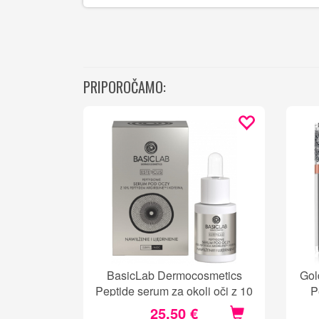
PRIPOROČAMO:
BasicLab Dermocosmetics
Gol
Peptide serum za okoli oči z 10
P
% argirelina in kofeinom
25,50 €