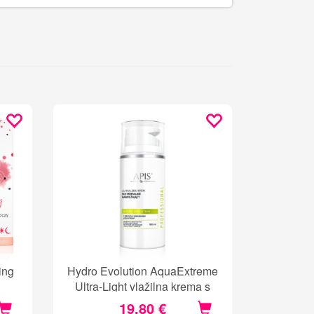
ing
Hydro Evolution AquaExtreme
Ultra-Light vlažilna krema s
hialuronsko kislino
19,80 €