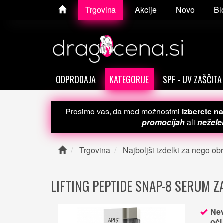
Trgovina
Akcije
Novo
Bl
ODPRODAJA
KATEGORIJE
SPF - UV ZAŠČITA
Prosimo vas, da med možnostmi
izberete na
promocijah
ali
neželen
Trgovina
Najboljši izdelki za nego obr
LIFTING PEPTIDE SNAP-8 SERUM Z
Nev
oči