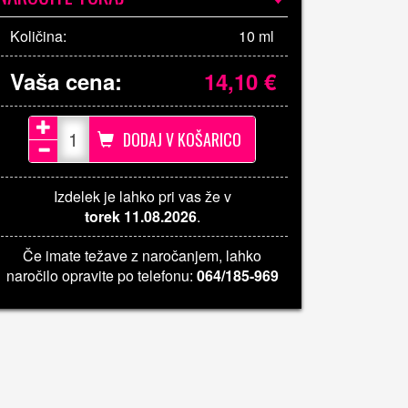
Količina:
10 ml
Vaša cena:
14,10
€
DODAJ V KOŠARICO
Izdelek je lahko pri vas že v
torek 11.08.2026
.
Če imate težave z naročanjem, lahko
naročilo opravite po telefonu:
064/185-969