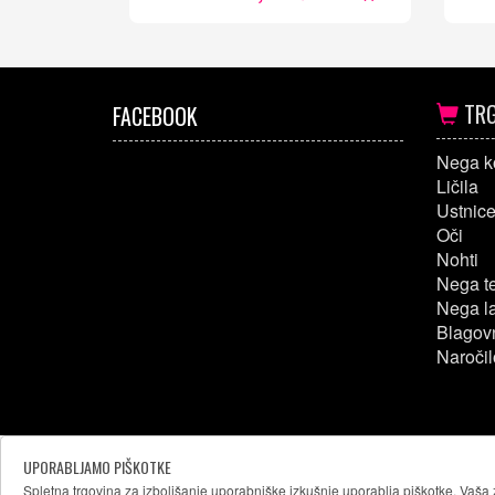
TRG
FACEBOOK
Nega k
Ličila
Ustnic
Oči
Nohti
Nega t
Nega l
Blagov
Naročil
UPORABLJAMO PIŠKOTKE
Spletna trgovina za izboljšanje uporabniške izkušnje uporablja piškotke. Vaša