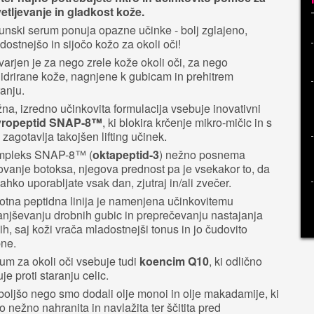
etljevanje in gladkost kože.
unski serum ponuja opazne učinke - bolj zglajeno,
dostnejšo in sijočo kožo za okoli oči!
varjen je za nego zrele kože okoli oči, za nego
idrirane kože, nagnjene k gubicam in prehitrem
ranju.
na, izredno učinkovita formulacija vsebuje inovativni
vropeptid SNAP-8™
, ki blokira krčenje mikro-mičic in s
 zagotavlja takojšen lifting učinek.
mpleks SNAP-8™ (
oktapeptid-3
) nežno posnema
ovanje botoksa, njegova prednost pa je vsekakor to, da
lahko uporabljate vsak dan, zjutraj in/ali zvečer.
otna peptidna linija je namenjena učinkovitemu
njševanju drobnih gubic in preprečevanju nastajanja
ih, saj koži vrača mladostnejši tonus in jo čudovito
pne.
um za okoli oči vsebuje tudi
koencim Q10
, ki odlično
uje proti staranju celic.
boljšo nego smo dodali olje monoi in olje makadamije, ki
o nežno nahranita in navlažita ter ščitita pred