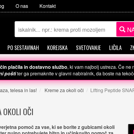
og
O nas
Kontakt
NA
PO SESTAVINAH
KOREJSKA
SVETOVANJE
LIČILA
Z
čin plačila in dostavno službo
, ki vam najbolj ustreza. Če ne
i pošti
ter ga premaknite v glavni nabiralnik, da boste na teko
aza, telesa in las!
Kreme za okoli oči
Lifting Peptide SNAP
A OKOLI OČI
erjetna pomoč za vse, ki se borite z gubicami okoli
 ter nujno potrebujete hitro in učinkovito pomoč za