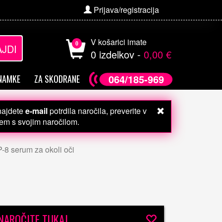
Prijava/registracija
V košarici imate
0
JDI
0 izdelkov -
0,00 €
064/185-969
NAMKE
ZA SKODRANE
 najdete
e-mail
potrdila naročila, preverite v
čem s svojim naročilom.
-8 serum za okoli oči
NAROČITE TUKAJ