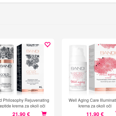
d Philosophy Rejuvenating
Well Aging Care Illuminat
eptide krema za okoli oči
krema za okoli oči
21,90 €
11,90 €