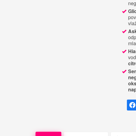
neg
Gli
pov
vla
Ask
odp
mla
Hia
vod
cit
Ser
neg
oks
nap