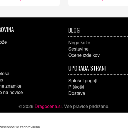
OVINA
BLOG
ože
Nega kože
Sestavine
e
Ocene izdelkov
UPORABA STRANI
elesa
as
Splošni pogoji
ne znamke
Piškotki
o na novice
Dostava
© 2026
Dragocena.si
.
Vse pravice pridržane.
 zasebnost je zagotovljena.