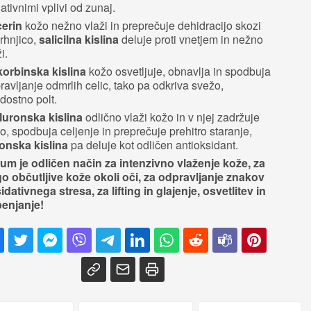
ativnimi vplivi od zunaj.
cerin
kožo nežno vlaži in preprečuje dehidracijo skozi
rhnjico,
salicilna kislina
deluje proti vnetjem in nežno
ži.
orbinska kislina
kožo osvetljuje, obnavlja in spodbuja
ravljanje odmrlih celic, tako pa odkriva svežo,
dostno polt.
luronska kislina
odlično vlaži kožo in v njej zadržuje
o, spodbuja celjenje in preprečuje prehitro staranje,
ronska kislina
pa deluje kot odličen antioksidant.
um je odličen način za intenzivno vlaženje kože, za
o občutljive kože okoli oči, za odpravljanje znakov
idativnega stresa, za lifting in glajenje, osvetlitev in
enjanje!