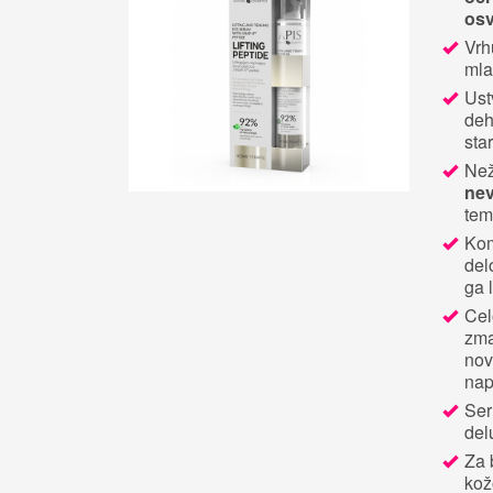
osv
Vrh
mla
Ust
deh
sta
Než
ne
tem
Ko
del
ga 
Cel
zma
nov
na
Ser
del
Za 
kož