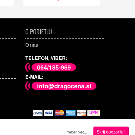
O PODJETJU
O nas
TELEFON, VIBER:
064/185-969
E-MAIL:
info@dragocena.si
Skrij opozorilo!
Preberi več...