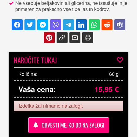
Ne vsebuje beljakovin ali glicerina, ne izsušuje in je
primeren za praktično vse tipe las in kodrov.
NAROČITE TUKAJ
Količina:
60 g
Vaša cena:
15,95
€
Izdelka žal nimamo na zalogi.
OBVESTI ME, KO BO NA ZALOGI