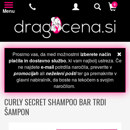
0
Menu
Prosimo vas, da med možnostmi
izberete način
plačila in dostavno službo
, ki vam najbolj ustreza. Če
ne najdete
e-mail
potrdila naročila, preverite v
promocijah
ali
neželeni pošti
ter ga premaknite v
glavni nabiralnik, da boste na tekočem s svojim
naročilom.
CURLY SECRET SHAMPOO BAR TRDI
ŠAMPON