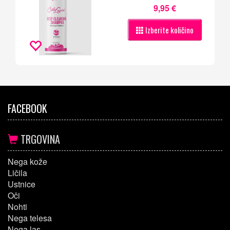
9,95 €
Izberite količino
FACEBOOK
TRGOVINA
Nega kože
Ličila
Ustnice
Oči
Nohti
Nega telesa
Nega las