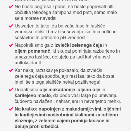
Ne boste pogrešali pene, ne boste pogrešali niti
občutka tekočega šampona med prsti, samo malo
se a morate navaditi.
Ustvarjen je tako, da bo vaše lase in lasišče
vrhunsko očistil brez izsuševanja, saj ima odlične
sestavine in primerno pH vrednost.
Napolnili smo ga z
izvlečki zelenega čaja
in
oljem pomaranč
, ki skupaj pomirjata razburjeno in
umazano lasišče, delujejo pa tudi kot vrhunski
antioksidanti.
Kar nekaj raziskav je pokazalo, da izvlečki
zelenega čaja spodbujajo rast las, tako da boste
imeli še s tega stališča nekaj pozitivnega!
Dodali smo
olje makadamije
,
oljčno olje
in
karitejevo maslo
, da bodo vaši lasje po umivanju
čudovito navlaženi, nahranjeni in neverjetno mehki.
Na kratko: napolnjen z makadamijevimi, oljčnimi
in karitejevimi maščobnimi kislinami za odlično
vlaženje, z zelenim čajem pomirja lasišče in
deluje proti srbečici.