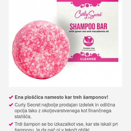
Ena ploščica namesto kar treh šamponov!
Curly Secret najbolje prodajan izdelek in odlična
opcija tako z okoljevarstvenega kot finančnega
stališča.
Trdi šampon se bo izkazalkot vse, kar ste iskali pri
šamponu, le da pač ni v tekoči obliki.