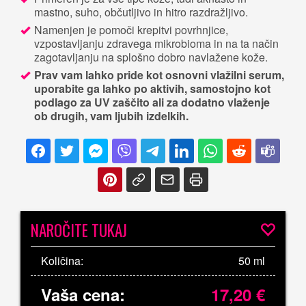
mastno, suho, občutljivo in hitro razdražljivo.
Namenjen je pomoči krepitvi povrhnjice,
vzpostavljanju zdravega mikrobioma in na ta način
zagotavljanju na splošno dobro navlažene kože.
Prav vam lahko pride kot osnovni vlažilni serum,
uporabite ga lahko po aktivih, samostojno kot
podlago za UV zaščito ali za dodatno vlaženje
ob drugih, vam ljubih izdelkih.
NAROČITE TUKAJ
Količina:
50 ml
Vaša cena:
17,20
€