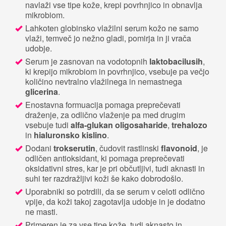
navlaži vse tipe kože, krepi povrhnjico in obnavlja
mikrobiom.
Lahkoten globinsko vlažilni serum kožo ne samo
vlaži, temveč jo nežno gladi, pomirja in ji vrača
udobje.
Serum je zasnovan na vodotopnih
laktobacilusih
,
ki krepijo mikrobiom in povrhnjico, vsebuje pa večjo
količino nevtralno vlažilnega in nemastnega
glicerina
.
Enostavna formuacija pomaga preprečevati
draženje, za odlično vlaženje pa med drugim
vsebuje tudi
alfa-glukan oligosaharide
,
trehalozo
in
hialuronsko kislino
.
Dodani
trokserutin
, čudovit rastlinski
flavonoid
, je
odličen antioksidant, ki pomaga preprečevati
oksidativni stres, kar je pri občutljivi, tudi aknasti in
suhi ter razdražljivi koži še kako dobrodošlo.
Uporabniki so potrdili, da se serum v celoti odlično
vpije, da koži takoj zagotavlja udobje in je dodatno
ne masti.
Primeren je za vse tipe kože, tudi aknasto in