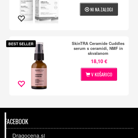
NI NA ZALOGI
SkinTRA Ceramide Cuddles
BEST SELLER
serum s ceramidi, NMF in
skvalanom
18,10 €
V KOŠARICO
FACEBOOK
Dragocena.si