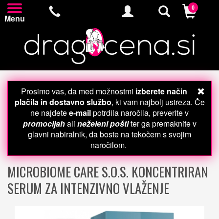
0
Menu
Prosimo vas, da med možnostmi
izberete način
plačila in dostavno službo
, ki vam najbolj ustreza. Če
ne najdete
e-mail
potrdila naročila, preverite v
promocijah
ali
neželeni pošti
ter ga premaknite v
glavni nabiralnik, da boste na tekočem s svojim
naročilom.
MICROBIOME CARE S.O.S. KONCENTRIRAN
SERUM ZA INTENZIVNO VLAŽENJE