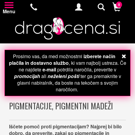
0
Menu
Prosimo vas, da med možnostmi
izberete način
plačila in dostavno službo
, ki vam najbolj ustreza. Če
ne najdete
e-mail
potrdila naročila, preverite v
promocijah
ali
neželeni pošti
ter ga premaknite v
glavni nabiralnik, da boste na tekočem s svojim
naročilom.
PIGMENTACIJE, PIGMENTNI MADEŽI
Iščete pomoč proti pigmentacijam? Najprej bi bilo
dobro, da preverite, zakaj so pigmentacije in