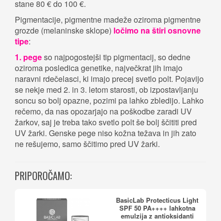
stane 80 € do 100 €.
Pigmentacije, pigmentne madeže oziroma pigmentne
grozde (melaninske sklope)
ločimo na štiri osnovne
tipe
:
1. pege
so najpogostejši tip pigmentacij, so dedne
oziroma posledica genetike, največkrat jih imajo
naravni rdečelasci, ki imajo precej svetlo polt. Pojavijo
se nekje med 2. in 3. letom starosti, ob izpostavljanju
soncu so bolj opazne, pozimi pa lahko zbledijo. Lahko
rečemo, da nas opozarjajo na poškodbe zaradi UV
žarkov, saj je treba tako svetlo polt še bolj ščititi pred
UV žarki. Genske pege niso kožna težava in jih zato
ne rešujemo, samo ščitimo pred UV žarki.
PRIPOROČAMO:
BasicLab Protecticus Light
SPF 50 PA++++ lahkotna
emulzija z antioksidanti