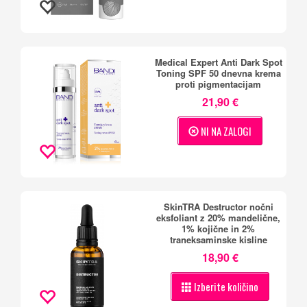
Medical Expert Anti Dark Spot
Toning SPF 50 dnevna krema
proti pigmentacijam
21,90 €
NI NA ZALOGI
SkinTRA Destructor nočni
eksfoliant z 20% mandelične,
1% kojične in 2%
traneksaminske kisline
18,90 €
Izberite količino