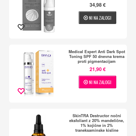
34,98 €
NI NA ZALOGI
Medical Expert Anti Dark Spot
Toning SPF 50 dnevna krema
proti pigmentacijam
21,90 €
NI NA ZALOGI
SkinTRA Destructor nočni
eksfoliant z 20% mandelične,
1% kojične in 2%
traneksaminske kisline