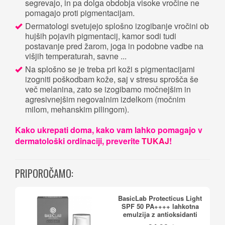
segrevajo, in pa dolga obdobja visoke vročine ne
pomagajo proti pigmentacijam.
Dermatologi svetujejo splošno izogibanje vročini ob
hujših pojavih pigmentacij, kamor sodi tudi
postavanje pred žarom, joga in podobne vadbe na
višjih temperaturah, savne ...
Na splošno se je treba pri koži s pigmentacijami
izogniti poškodbam kože, saj v stresu sprošča še
več melanina, zato se izogibamo močnejšim in
agresivnejšim negovalnim izdelkom (močnim
milom, mehanskim pilingom).
Kako ukrepati doma, kako vam lahko pomagajo v
dermatološki ordinaciji, preverite
TUKAJ
!
PRIPOROČAMO:
BasicLab Protecticus Light
SPF 50 PA++++ lahkotna
emulzija z antioksidanti