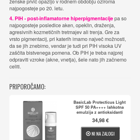
ženske prvič opazijo v rodnem obdobju oziroma
najpogosteje po 20. letu.
4. PIH - post-inflamatorne hiperpigmentacije
pa so
najpogosteje posledice aken, opeklin, draženja,
agresivnih kozmetičnih tretmajev ali trenja. Gre za
vrsto pigmentacij, pri katerih imamo največ možnosti,
da se jih znebimo, vendar je tudi pri PIH visoka UV
zaščita bistvenega pomena. Ob PIH je treba najprej
odpraviti vzroke (akne, vnetja), šele nato jih začnemo
celiti.
PRIPOROČAMO:
BasicLab Protecticus Light
SPF 50 PA++++ lahkotna
emulzija z antioksidanti
34,98 €
NI NA ZALOGI