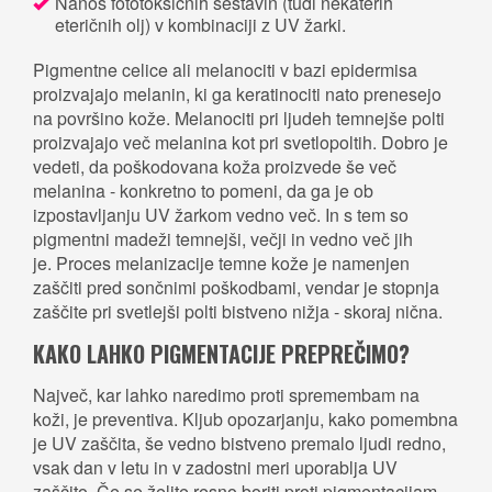
Nanos fototoksičnih sestavin (tudi nekaterih
eteričnih olj) v kombinaciji z UV žarki.
Pigmentne celice ali melanociti v bazi epidermisa
proizvajajo melanin, ki ga keratinociti nato prenesejo
na površino kože. Melanociti pri ljudeh temnejše polti
proizvajajo več melanina kot pri svetlopoltih. Dobro je
vedeti, da poškodovana koža proizvede še več
melanina - konkretno to pomeni, da ga je ob
izpostavljanju UV žarkom vedno več. In s tem so
pigmentni madeži temnejši, večji in vedno več jih
je. Proces melanizacije temne kože je namenjen
zaščiti pred sončnimi poškodbami, vendar je stopnja
zaščite pri svetlejši polti bistveno nižja - skoraj nična.
KAKO LAHKO PIGMENTACIJE PREPREČIMO?
Največ, kar lahko naredimo proti spremembam na
koži, je preventiva. Kljub opozarjanju, kako pomembna
je UV zaščita, še vedno bistveno premalo ljudi redno,
vsak dan v letu in v zadostni meri uporablja UV
zaščito. Če se želite resno boriti proti pigmentacijam,