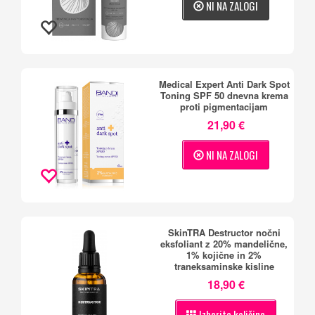
NI NA ZALOGI
Medical Expert Anti Dark Spot
Toning SPF 50 dnevna krema
proti pigmentacijam
21,90 €
NI NA ZALOGI
SkinTRA Destructor nočni
eksfoliant z 20% mandelične,
1% kojične in 2%
traneksaminske kisline
18,90 €
Izberite količino