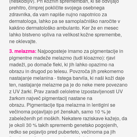
(neškodljiv). Pri kožnih spremembah, ki se odvijajo
prehitro, čimprej pokličite svojega osebnega
zdravnika, da vam napiše nujno napotnico za
dermatologa, lahko pa se samoplačniško naročite v
kakšno dermatološko ambulanto. Ker že en mesec
lahko bistveno vpliva na velikost kožne spremembe,
ne oklevajte.
3. melazma:
Najpogosteje imamo za pigmentacije in
pigmentne madeže melazmo (tudi kloazmo): rjavi
madeži, po domače fleki, ki jih lahko opazimo na
obrazu in drugod po telesu. Povzroča jih prekomerno
nastajanje melanina - tistega barvila, ki naši koži daje
ten, nastajanje melazme pa je do neke mere povezano
z UV žarki. Prav zaradi celoletne izpostavljenosti UV
žarkom največ pigmentacij nastane na
obrazu. Pigmentacije tipa melazma in lentigini se
večinoma pojavljajo pri ženskah, samo 10 % je
zabeleženih pri moških. Nekatere raziskave kažejo, da
je okoli 30 % takih sprememb genetsko pogojenih,
redko se pojavijo pred puberteto, večinoma pa jih