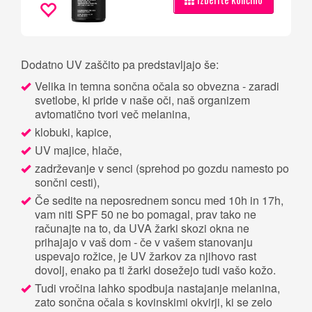
Dodatno UV zaščito pa predstavljajo še:
Velika in temna sončna očala so obvezna - zaradi
svetlobe, ki pride v naše oči, naš organizem
avtomatično tvori več melanina,
klobuki, kapice,
UV majice, hlače,
zadrževanje v senci (sprehod po gozdu namesto po
sončni cesti),
Če sedite na neposrednem soncu med 10h in 17h,
vam niti SPF 50 ne bo pomagal, prav tako ne
računajte na to, da UVA žarki skozi okna ne
prihajajo v vaš dom - če v vašem stanovanju
uspevajo rožice, je UV žarkov za njihovo rast
dovolj, enako pa ti žarki dosežejo tudi vašo kožo.
Tudi vročina lahko spodbuja nastajanje melanina,
zato sončna očala s kovinskimi okvirji, ki se zelo