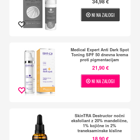
34,98 €
NI NA ZALOGI
Medical Expert Anti Dark Spot
Toning SPF 50 dnevna krema
proti pigmentacijam
21,90 €
NI NA ZALOGI
SkinTRA Destructor nočni
eksfoliant z 20% mandelične,
1% kojične in 2%
traneksaminske kisline
18,90 €