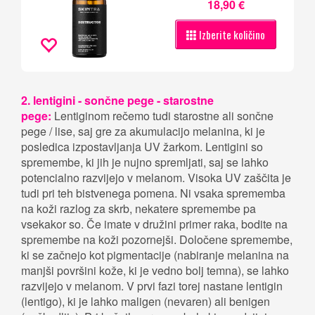
18,90 €
Izberite količino
2. lentigini - sončne pege - starostne
pege:
Lentiginom rečemo tudi starostne ali sončne
pege / lise, saj gre za akumulacijo melanina, ki je
posledica izpostavljanja UV žarkom. Lentigini so
spremembe, ki jih je nujno spremljati, saj se lahko
potencialno razvijejo v melanom. Visoka UV zaščita je
tudi pri teh bistvenega pomena. Ni vsaka sprememba
na koži razlog za skrb, nekatere spremembe pa
vsekakor so. Če imate v družini primer raka, bodite na
spremembe na koži pozornejši. Določene spremembe,
ki se začnejo kot pigmentacije (nabiranje melanina na
manjši površini kože, ki je vedno bolj temna), se lahko
razvijejo v melanom. V prvi fazi torej nastane lentigin
(lentigo), ki je lahko maligen (nevaren) ali benigen