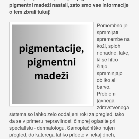
pigmentni madeži nastali, zato smo vse informacije
o tem zbrali tukaj!
Pomembno je
spremljati
spremembe na
koži, sploh
nenadne, take,
ki se hitro
širijo,
spreminjajo
obliko ali
barvo.
Problem
javnega
zdravstvenega
sistema so lahko zelo oddaljeni roki za pregled, tako
da se v primeru nepravilnosti čimprej oglasite pri
specialistu - dermatologu. Samoplačniško nujen
pregled, do katerega lahko pridete v nekaj dneh,