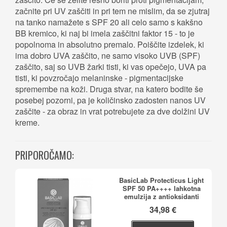
začnite pri UV zaščiti in pri tem ne mislim, da se zjutraj
na tanko namažete s SPF 20 ali celo samo s kakšno
BB kremico, ki naj bi imela zaščitni faktor 15 - to je
popolnoma in absolutno premalo. Poiščite izdelek, ki
ima dobro UVA zaščito, ne samo visoko UVB (SPF)
zaščito, saj so UVB žarki tisti, ki vas opečejo, UVA pa
tisti, ki povzročajo melaninske - pigmentacijske
spremembe na koži. Druga stvar, na katero bodite še
posebej pozorni, pa je količinsko zadosten nanos UV
zaščite - za obraz in vrat potrebujete za dve dolžini UV
kreme.
PRIPOROČAMO:
BasicLab Protecticus Light
SPF 50 PA++++ lahkotna
emulzija z antioksidanti
34,98 €