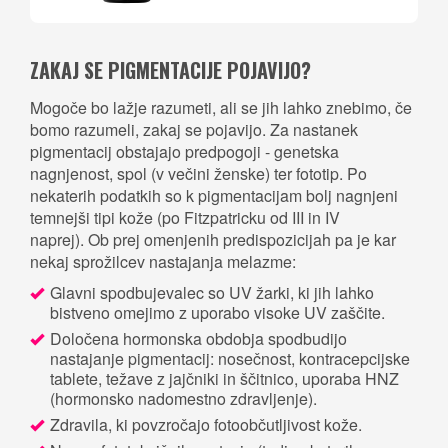
ZAKAJ SE PIGMENTACIJE POJAVIJO?
Mogoče bo lažje razumeti, ali se jih lahko znebimo, če
bomo razumeli, zakaj se pojavijo. Za nastanek
pigmentacij obstajajo predpogoji - genetska
nagnjenost, spol (v večini ženske) ter fototip. Po
nekaterih podatkih so k pigmentacijam bolj nagnjeni
temnejši tipi kože (po Fitzpatricku od III in IV
naprej). Ob prej omenjenih predispozicijah pa je kar
nekaj sprožilcev nastajanja melazme:
Glavni spodbujevalec so UV žarki, ki jih lahko
bistveno omejimo z uporabo visoke UV zaščite.
Določena hormonska obdobja spodbudijo
nastajanje pigmentacij: nosečnost, kontracepcijske
tablete, težave z jajčniki in ščitnico, uporaba HNZ
(hormonsko nadomestno zdravljenje).
Zdravila, ki povzročajo fotoobčutljivost kože.