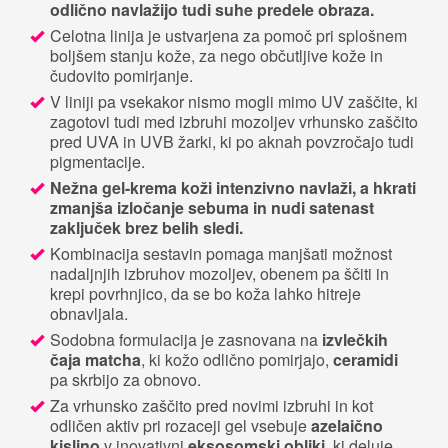
odlično navlažijo tudi suhe predele obraza.
Celotna linija je ustvarjena za pomoč pri splošnem
boljšem stanju kože, za nego občutljive kože in
čudovito pomirjanje.
V liniji pa vsekakor nismo mogli mimo UV zaščite, ki
zagotovi tudi med izbruhi mozoljev vrhunsko zaščito
pred UVA in UVB žarki, ki po aknah povzročajo tudi
pigmentacije.
Nežna gel-krema koži intenzivno navlaži, a hkrati
zmanjša izločanje sebuma in nudi satenast
zaključek brez belih sledi.
Kombinacija sestavin pomaga manjšati možnost
nadaljnjih izbruhov mozoljev, obenem pa ščiti in
krepi povrhnjico, da se bo koža lahko hitreje
obnavljala.
Sodobna formulacija je zasnovana na
izvlečkih
čaja matcha
, ki kožo odlično pomirjajo,
ceramidi
pa skrbijo za obnovo.
Za vrhunsko zaščito pred novimi izbruhi in kot
odličen aktiv pri rozaceji gel vsebuje
azelaično
kislino
v inovativni
eksosomski obliki
, ki deluje