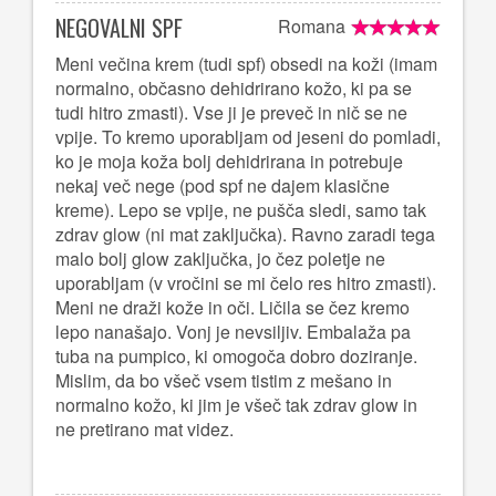
NEGOVALNI SPF
Romana
Meni večina krem (tudi spf) obsedi na koži (imam
normalno, občasno dehidrirano kožo, ki pa se
tudi hitro zmasti). Vse ji je preveč in nič se ne
vpije. To kremo uporabljam od jeseni do pomladi,
ko je moja koža bolj dehidrirana in potrebuje
nekaj več nege (pod spf ne dajem klasične
kreme). Lepo se vpije, ne pušča sledi, samo tak
zdrav glow (ni mat zaključka). Ravno zaradi tega
malo bolj glow zaključka, jo čez poletje ne
uporabljam (v vročini se mi čelo res hitro zmasti).
Meni ne draži kože in oči. Ličila se čez kremo
lepo nanašajo. Vonj je nevsiljiv. Embalaža pa
tuba na pumpico, ki omogoča dobro doziranje.
Mislim, da bo všeč vsem tistim z mešano in
normalno kožo, ki jim je všeč tak zdrav glow in
ne pretirano mat videz.