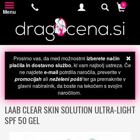
0
Menu
Prosimo vas, da med možnostmi
izberete način
plačila in dostavno službo
, ki vam najbolj ustreza. Če
ne najdete
e-mail
potrdila naročila, preverite v
promocijah
ali
neželeni pošti
ter ga premaknite v
glavni nabiralnik, da boste na tekočem s svojim
naročilom.
LAAB CLEAR SKIN SOLUTION ULTRA-LIGHT
SPF 50 GEL