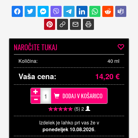
NAROČITE TUKAJ
Količina:
40 ml
Vaša cena:
14,20
€
DODAJ V KOŠARICO
(5)
2
Izdelek je lahko pri vas že v
ponedeljek 10.08.2026
.