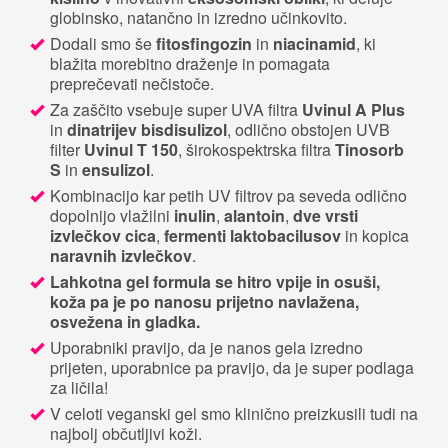
globinsko, natančno in izredno učinkovito.
Dodali smo še
fitosfingozin
in
niacinamid
, ki
blažita morebitno draženje in pomagata
preprečevati nečistoče.
Za zaščito vsebuje super UVA filtra
Uvinul A Plus
in
dinatrijev bisdisulizol
, odlično obstojen UVB
filter
Uvinul T 150
, širokospektrska filtra
Tinosorb
S
in
ensulizol
.
Kombinacijo kar petih UV filtrov pa seveda odlično
dopolnijo vlažilni
inulin
,
alantoin
,
dve vrsti
izvlečkov cica
,
fermenti laktobacilusov
in kopica
naravnih izvlečkov
.
Lahkotna gel formula se hitro vpije in osuši,
koža pa je po nanosu prijetno navlažena,
osvežena in gladka.
Uporabniki pravijo, da je nanos gela izredno
prijeten, uporabnice pa pravijo, da je super podlaga
za ličila!
V celoti veganski gel smo klinično preizkusili tudi na
najbolj občutljivi koži.