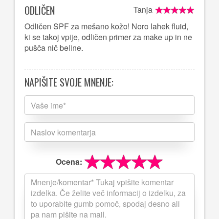
ODLIČEN
Tanja
Odličen SPF za mešano kožo! Noro lahek fluid,
ki se takoj vpije, odličen primer za make up in ne
pušča nič beline.
NAPIŠITE SVOJE MNENJE:
Ocena: