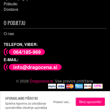
Piškotki
Dostava
O PODJETJU
O nas
TELEFON, VIBER:
064/185-969
E-MAIL:
info@dragocena.si
© 2026
Dragocena.si
.
Vse pravice pridržane.
UPORABLJAMO PIŠKOTKE
Skrij opozorilo!
Preberi več...
Spletna trgovina za izboljšanje
uporabniške izkušnje uporablja