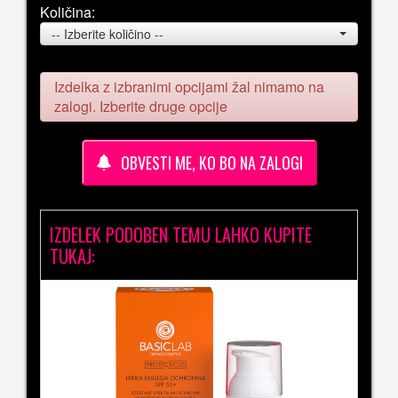
Količina:
-- Izberite količino --
Izdelka z izbranimi opcijami žal nimamo na
zalogi. Izberite druge opcije
OBVESTI ME, KO BO NA ZALOGI
IZDELEK PODOBEN TEMU LAHKO KUPITE
TUKAJ: