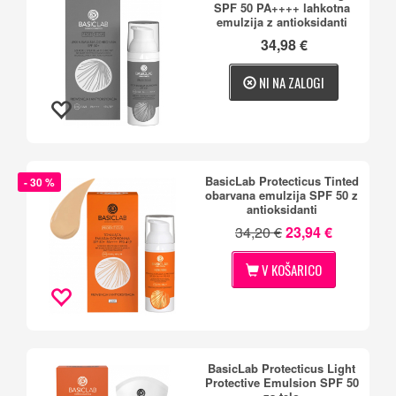
SPF 50 PA++++ lahkotna
emulzija z antioksidanti
34,98 €
NI NA ZALOGI
BasicLab Protecticus Tinted
- 30 %
obarvana emulzija SPF 50 z
antioksidanti
34,20 €
23,94 €
V KOŠARICO
BasicLab Protecticus Light
Protective Emulsion SPF 50