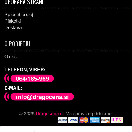
UPORABA STRANI
Splošni pogoji
Piškotki
Dostava
O PODJETJU
O nas
TELEFON, VIBER:
064/185-969
E-MAIL:
info@dragocena.si
© 2026
Dragocena.si
.
Vse pravice pridržane.