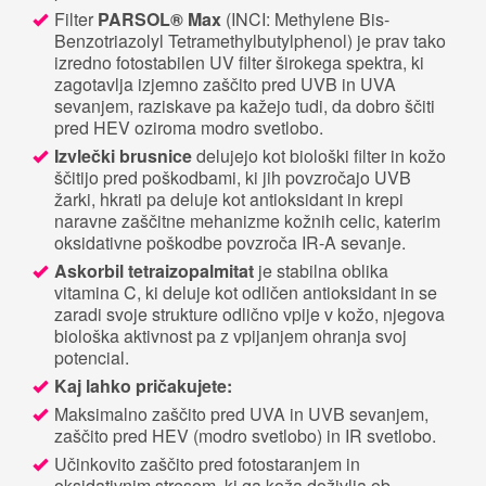
Filter
PARSOL® Max
(INCI: Methylene Bis-
Benzotriazolyl Tetramethylbutylphenol) je prav tako
izredno fotostabilen UV filter širokega spektra, ki
zagotavlja izjemno zaščito pred UVB in UVA
sevanjem, raziskave pa kažejo tudi, da dobro ščiti
pred HEV oziroma modro svetlobo.
Izvlečki brusnice
delujejo kot biološki filter in kožo
ščitijo pred poškodbami, ki jih povzročajo UVB
žarki, hkrati pa deluje kot antioksidant in krepi
naravne zaščitne mehanizme kožnih celic, katerim
oksidativne poškodbe povzroča IR-A sevanje.
Askorbil tetraizopalmitat
je stabilna oblika
vitamina C, ki deluje kot odličen antioksidant in se
zaradi svoje strukture odlično vpije v kožo, njegova
biološka aktivnost pa z vpijanjem ohranja svoj
potencial.
Kaj lahko pričakujete:
Maksimalno zaščito pred UVA in UVB sevanjem,
zaščito pred HEV (modro svetlobo) in IR svetlobo.
Učinkovito zaščito pred fotostaranjem in
oksidativnim stresom, ki ga koža doživlja ob