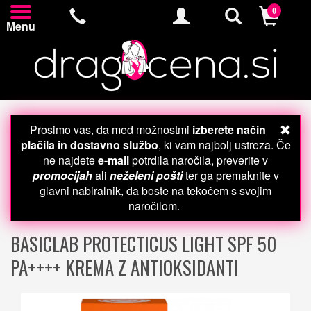
0
Menu
Prosimo vas, da med možnostmi
izberete način
plačila in dostavno službo
, ki vam najbolj ustreza. Če
ne najdete
e-mail
potrdila naročila, preverite v
promocijah
ali
neželeni pošti
ter ga premaknite v
glavni nabiralnik, da boste na tekočem s svojim
naročilom.
BASICLAB PROTECTICUS LIGHT SPF 50
PA++++ KREMA Z ANTIOKSIDANTI