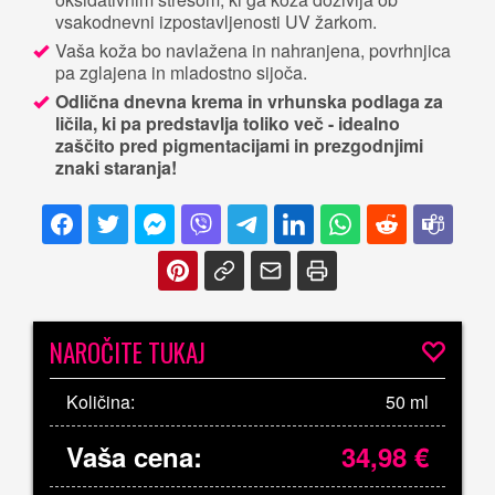
vsakodnevni izpostavljenosti UV žarkom.
Vaša koža bo navlažena in nahranjena, povrhnjica
pa zglajena in mladostno sijoča.
Odlična dnevna krema in vrhunska podlaga za
ličila, ki pa predstavlja toliko več - idealno
zaščito pred pigmentacijami in prezgodnjimi
znaki staranja!
NAROČITE TUKAJ
Količina:
50 ml
Vaša cena:
34,98
€