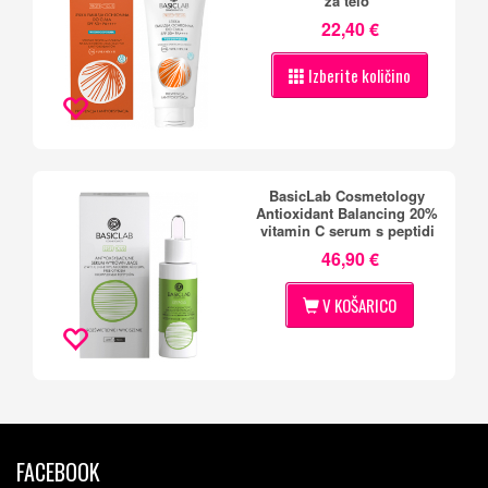
za telo
22,40 €
Izberite količino
BasicLab Cosmetology
Antioxidant Balancing 20%
vitamin C serum s peptidi
46,90 €
V KOŠARICO
FACEBOOK