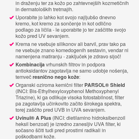
in draženju ter za kožo po zahtevnejših kozmetičnih
in dermatoloških tretmajih.
Uporabite jo lahko kot svojo najljubšo dnevno
kremo, kot kremo za sončenje in kot odlično
podlago za ličila - le uporabite jo ter zaščitite svojo
kožo pred UV sevanjem.
Krema ne vsebuje silikonov ali barvil, prav tako pa
ne vsebuje znano komedogenih sestavin, vendar ni
namenjena matiranju - zaključek je zdravo sijoč!
Kombinacija
vrhunskih filtrov in podpora
antioksidantov zagotavlja ne samo udobje nošenja,
temveč
resnično nego kože
:
Organski oziroma kemični filter
PARSOL® Shield
(INCI: Bis-Ethylhexyloxyphenol Methoxyphenyl
Triazine), ki ga odlikuje visoka fotostabilnost, filter
pa zagotavlja učinkovito začito širokega spektra,
torej zaščito pred UVB in UVA sevanjem.
Uvinul® A Plus
(INCI: dietilamino hidroksibenzoil
heksil benzoat) je izredno zanesljiv UVA filter, ki
sočasno ščiti tudi pred prostimi radikali in
poškodbami kože.