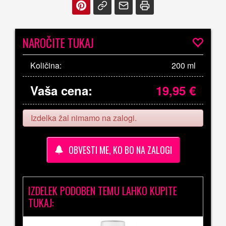
NAROČITE TUKAJ
Količina:
200 ml
Vaša cena:
19,95
€
Izdelka žal nimamo na zalogi.
OBVESTI ME, KO BO NA ZALOGI
IZDELEK PODOBEN TEMU LAHKO KUPITE
TUKAJ: