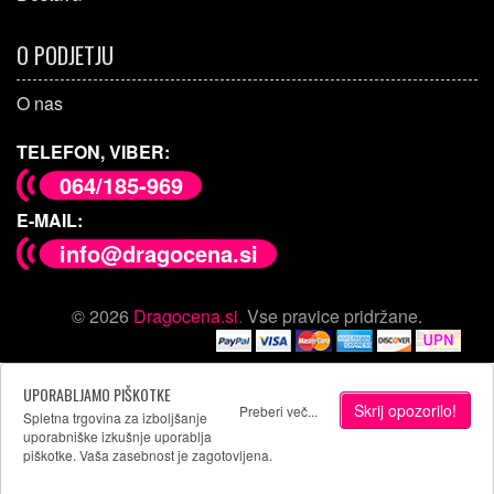
O PODJETJU
O nas
TELEFON, VIBER:
064/185-969
E-MAIL:
info@dragocena.si
© 2026
Dragocena.si
.
Vse pravice pridržane.
UPORABLJAMO PIŠKOTKE
Skrij opozorilo!
Preberi več...
Spletna trgovina za izboljšanje
uporabniške izkušnje uporablja
piškotke. Vaša zasebnost je zagotovljena.