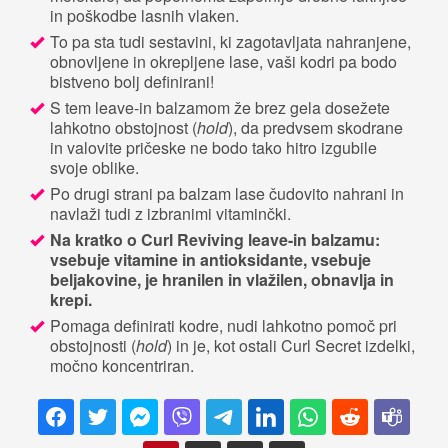
in poškodbe lasnih vlaken.
To pa sta tudi sestavini, ki zagotavljata nahranjene,
obnovljene in okrepljene lase, vaši kodri pa bodo
bistveno bolj definirani!
S tem leave-in balzamom že brez gela dosežete
lahkotno obstojnost (
hold
), da predvsem skodrane
in valovite pričeske ne bodo tako hitro izgubile
svoje oblike.
Po drugi strani pa balzam lase čudovito nahrani in
navlaži tudi z izbranimi vitaminčki.
Na kratko o Curl Reviving leave-in balzamu:
vsebuje vitamine in antioksidante, vsebuje
beljakovine, je hranilen in vlažilen, obnavlja in
krepi.
Pomaga definirati kodre, nudi lahkotno pomoč pri
obstojnosti (
hold
) in je, kot ostali Curl Secret izdelki,
močno koncentriran.