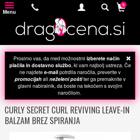
0
Menu
Prosimo vas, da med možnostmi
izberete način
plačila in dostavno službo
, ki vam najbolj ustreza. Če
ne najdete
e-mail
potrdila naročila, preverite v
promocijah
ali
neželeni pošti
ter ga premaknite v
glavni nabiralnik, da boste na tekočem s svojim
naročilom.
CURLY SECRET CURL REVIVING LEAVE-IN
BALZAM BREZ SPIRANJA