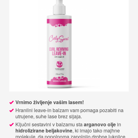
Vrnimo življenje vašim lasem!
Hranilni leave-in balzam vam pomaga pozabiti na
utrujene, suhe lase brez sijaja.
Ključni sestavini v balzamu sta
arganovo olje
in
hidrolizirane beljakovine
, ki imajo tako majhne
molekule, da popolnoma zapolnijo drobne luknjice