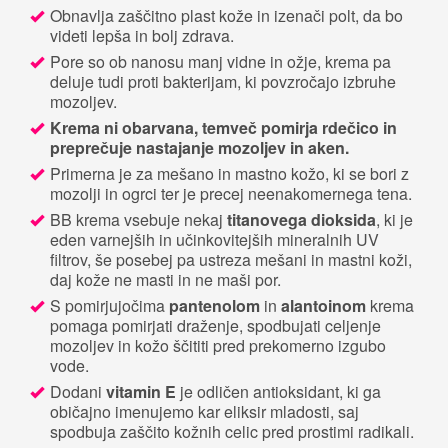
Obnavlja zaščitno plast kože in izenači polt, da bo
videti lepša in bolj zdrava.
Pore so ob nanosu manj vidne in ožje, krema pa
deluje tudi proti bakterijam, ki povzročajo izbruhe
mozoljev.
Krema ni obarvana, temveč pomirja rdečico in
preprečuje nastajanje mozoljev in aken.
Primerna je za mešano in mastno kožo, ki se bori z
mozolji in ogrci ter je precej neenakomernega tena.
BB krema vsebuje nekaj
titanovega dioksida
, ki je
eden varnejših in učinkovitejših mineralnih UV
filtrov, še posebej pa ustreza mešani in mastni koži,
daj kože ne masti in ne maši por.
S pomirjujočima
pantenolom
in
alantoinom
krema
pomaga pomirjati draženje, spodbujati celjenje
mozoljev in kožo ščititi pred prekomerno izgubo
vode.
Dodani
vitamin E
je odličen antioksidant, ki ga
običajno imenujemo kar eliksir mladosti, saj
spodbuja zaščito kožnih celic pred prostimi radikali.