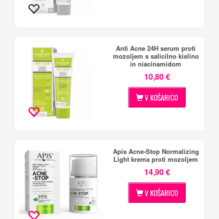
Anti Acne 24H serum proti
mozoljem s salicilno kislino
in niacinamidom
10,80 €
V KOŠARICO
Apis Acne-Stop Normalizing
Light krema proti mozoljem
14,90 €
V KOŠARICO