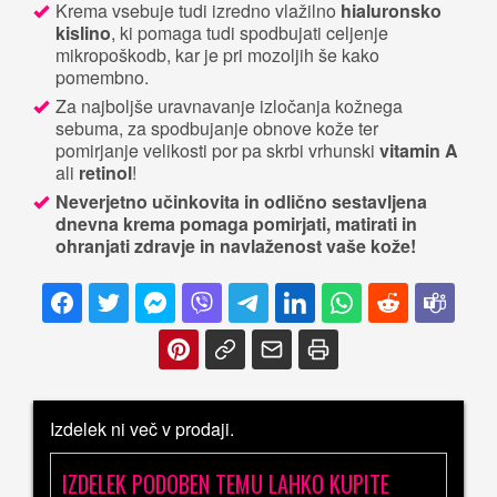
Krema vsebuje tudi izredno vlažilno
hialuronsko
kislino
, ki pomaga tudi spodbujati celjenje
mikropoškodb, kar je pri mozoljih še kako
pomembno.
Za najboljše uravnavanje izločanja kožnega
sebuma, za spodbujanje obnove kože ter
pomirjanje velikosti por pa skrbi vrhunski
vitamin A
ali
retinol
!
Neverjetno učinkovita in odlično sestavljena
dnevna krema pomaga pomirjati, matirati in
ohranjati zdravje in navlaženost vaše kože!
Izdelek ni več v prodaji.
IZDELEK PODOBEN TEMU LAHKO KUPITE