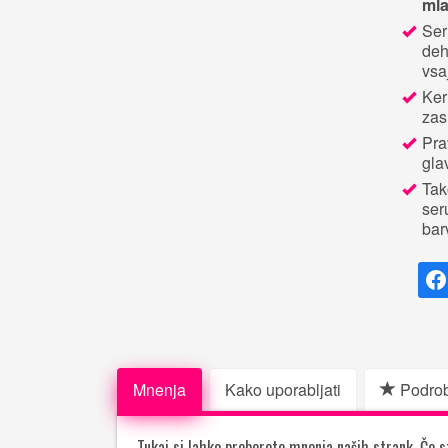
mla
Ser
deh
vsa
Ker
zas
Pra
gla
Tak
ser
bar
Mnenja
Kako uporabljati
Podrob
Tukaj si lahko preberete mnenja naših strank. Če st