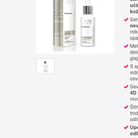
uči
kož
Ser
ne
mik
opa
Meh
del
gla
S s
vid
osv
Sev
4D 
nivo
Šti
tro
odl
Upo
odl