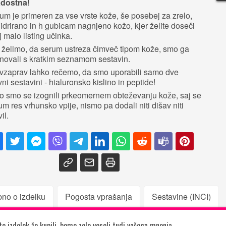
dostna!
um je primeren za vse vrste kože, še posebej za zrelo,
idrirano in h gubicam nagnjeno kožo, kjer želite doseči
j malo listing učinka.
 želimo, da serum ustreza čimveč tipom kože, smo ga
novali s kratkim seznamom sestavin.
vzaprav lahko rečemo, da smo uporabili samo dve
vni sestavini - hialuronsko kislino in peptide!
o smo se izognili prkeomernem obteževanju kože, saj se
um res vrhunsko vpije, nismo pa dodali niti dišav niti
vil.
no o izdelku
Pogosta vprašanja
Sestavine (INCI)
e izdelek že kupili, bomo zelo veseli tudi vašega mnenja.