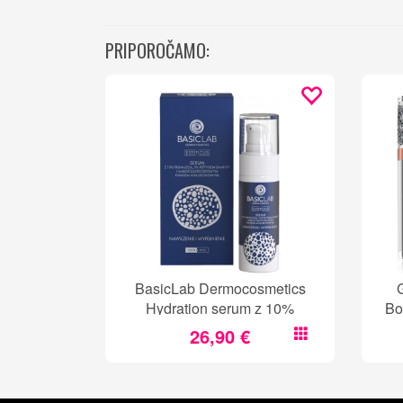
PRIPOROČAMO:
BasicLab Dermocosmetics
Hydration serum z 10%
Bo
trehaloze, 5% Snap8 peptidov
26,90 €
in hialuronsko kislino