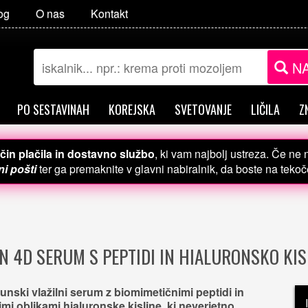
og
O nas
Kontakt
NA
PO SESTAVINAH
KOREJSKA
SVETOVANJE
LIČILA
Z
čin plačila in dostavno službo
, ki vam najbolj ustreza. Če ne
i pošti
ter ga premaknite v glavni nabiralnik, da boste na teko
N 4D SERUM S PEPTIDI IN HIALURONSKO KIS
unski vlažilni serum z biomimetičnimi peptidi in
rimi oblikami hialuronske kisline, ki neverjetno