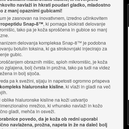
nkovito navlaži in hkrati poudari gladko, mladostno
o z manj opaznimi gubicami!
um je zasnovan na inovativnem, izredno učinkovitem
vropeptidu Snap-8™
, ki pomaga blokirati delovanje
romišic, tako pa je koža sproščena in gubice so manj
zne.
anizem delovanja kompleksa Snap-8™ je podobna
ovanju botulin toksina, ki ga strokovnjaki injecirajo za
jenje gubic.
proščanjem obraznih mišic, sploh mikromišic, je koža
no zglajena, bolj čvrsta in prožna, tako pa tudi na videz
ežena in bolj sijoča.
eda pa k svežini, sijaju in napetosti ogromno prispeva
kompleks hialuronske kisline
, ki vlaži in gladi na več
jih.
ri oblike hialuronske kisline na koži ustvarijo
dimenzionalno mrežico, ki vrhunsko navlaži in kožo
ično gladi, mehča in osveži.
rabnice povedo, da je koža ob redni uporabi
ično navlažena, prožna, napeta in že na daleč bolj