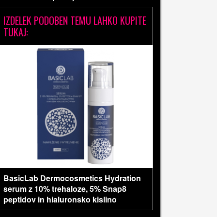
IZDELEK PODOBEN TEMU LAHKO KUPITE
TUKAJ:
BasicLab Dermocosmetics Hydration
serum z 10% trehaloze, 5% Snap8
peptidov in hialuronsko kislino