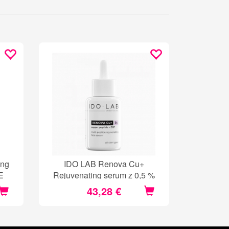
ing
IDO LAB Renova Cu+
E
Rejuvenating serum z 0,5 %
bakrovimi peptidi
43,28 €