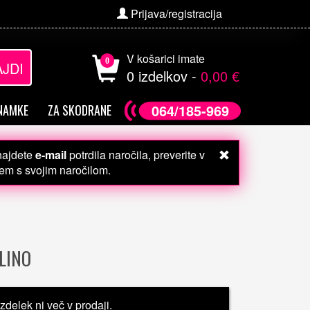
Prijava/registracija
V košarici imate
0
JDI
0 izdelkov -
0,00 €
064/185-969
NAMKE
ZA SKODRANE
 najdete
e-mail
potrdila naročila, preverite v
čem s svojim naročilom.
LINO
Izdelek ni več v prodaji.