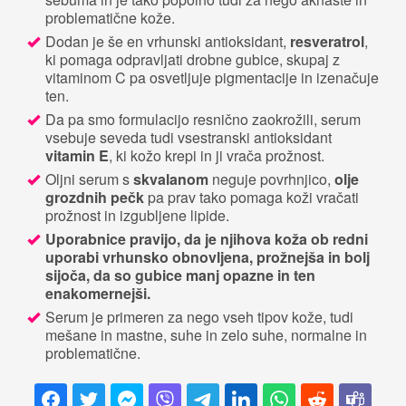
problematične kože.
Dodan je še en vrhunski antioksidant,
resveratrol
,
ki pomaga odpravljati drobne gubice, skupaj z
vitaminom C pa osvetljuje pigmentacije in izenačuje
ten.
Da pa smo formulacijo resnično zaokrožili, serum
vsebuje seveda tudi vsestranski antioksidant
vitamin E
, ki kožo krepi in ji vrača prožnost.
Oljni serum s
skvalanom
neguje povrhnjico,
olje
grozdnih pečk
pa prav tako pomaga koži vračati
prožnost in izgubljene lipide.
Uporabnice pravijo, da je njihova koža ob redni
uporabi vrhunsko obnovljena, prožnejša in bolj
sijoča, da so gubice manj opazne in ten
enakomernejši.
Serum je primeren za nego vseh tipov kože, tudi
mešane in mastne, suhe in zelo suhe, normalne in
problematične.