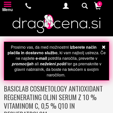
0
Menu
Prosimo vas, da med možnostmi
izberete način
plačila in dostavno službo
, ki vam najbolj ustreza. Če
ne najdete
e-mail
potrdila naročila, preverite v
promocijah
ali
neželeni pošti
ter ga premaknite v
glavni nabiralnik, da boste na tekočem s svojim
naročilom.
BASICLAB COSMETOLOGY ANTIOXIDANT
REGENERATING OLJNI SERUM Z 10 %
VITAMINOM C, 0,5 % Q10 IN