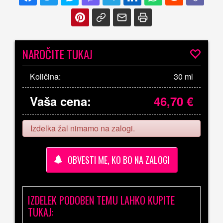
NAROČITE TUKAJ
Količina:
30 ml
Vaša cena:
46,70
€
Izdelka žal nimamo na zalogi.
OBVESTI ME, KO BO NA ZALOGI
IZDELEK PODOBEN TEMU LAHKO KUPITE
TUKAJ: