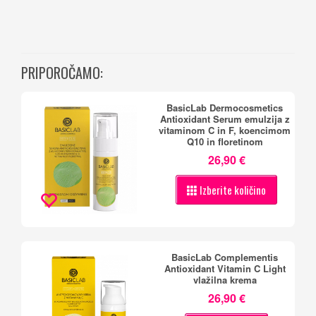
PRIPOROČAMO:
BasicLab Dermocosmetics
Antioxidant Serum emulzija z
vitaminom C in F, koencimom
Q10 in floretinom
26,90 €
Izberite količino
BasicLab Complementis
Antioxidant Vitamin C Light
vlažilna krema
26,90 €