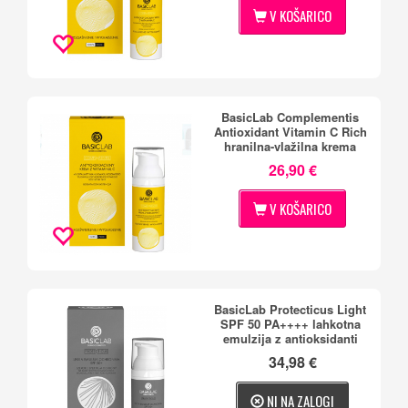
V KOŠARICO
BasicLab Complementis
Antioxidant Vitamin C Rich
hranilna-vlažilna krema
26,90 €
V KOŠARICO
BasicLab Protecticus Light
SPF 50 PA++++ lahkotna
emulzija z antioksidanti
34,98 €
NI NA ZALOGI