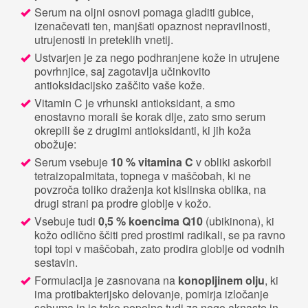
Serum na oljni osnovi pomaga gladiti gubice,
izenačevati ten, manjšati opaznost nepravilnosti,
utrujenosti in preteklih vnetij.
Ustvarjen je za nego podhranjene kože in utrujene
povrhnjice, saj zagotavlja učinkovito
antioksidacijsko zaščito vaše kože.
Vitamin C je vrhunski antioksidant, a smo
enostavno morali še korak dlje, zato smo serum
okrepili še z drugimi antioksidanti, ki jih koža
obožuje:
Serum vsebuje
10 % vitamina C
v obliki askorbil
tetraizopalmitata, topnega v maščobah, ki ne
povzroča toliko draženja kot kislinska oblika, na
drugi strani pa prodre globlje v kožo.
Vsebuje tudi
0,5 % koencima Q10
(ubikinona), ki
kožo odlično ščiti pred prostimi radikali, se pa ravno
topi topi v maščobah, zato prodira globlje od vodnih
sestavin.
Formulacija je zasnovana na
konopljinem olju
, ki
ima protibakterijsko delovanje, pomirja izločanje
sebuma in je tako popolno tudi za nego aknaste in