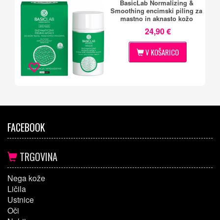
BasicLab Normalizing &
Smoothing encimski piling za
mastno in aknasto kožo
24,90 €
V KOŠARICO
FACEBOOK
TRGOVINA
Nega kože
Ličila
Ustnice
Oči