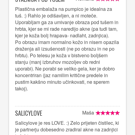
Plastična embalaža na pumpico je idealna za
tuš. :) Rahlo je odišavljen, a ni moteče.
Uporabljam ga za umivanje obraza pod tušem in
hrbta, kjer se mi rade naredijo akne (pa tudi tam,
kjer je koža bolj hrapava- nadlaht, zadnjica).
Po obrazu imam normalno kožo in nisem opazila
draženja ali izsušenosti (ne po obrazu in ne po
hrbtu). Po telesu je koža v bistveno boljšem
stanju (manj izbruhov mozoljev ob redni
uporabi). Ne porabi se veliko gela, ker je dobro
koncentriran (jaz namilim kritične predele in
pustim kakšno minuto učinkovati, ne sperem
takoj).
SALICYLOVE
Maša
Salicylove je res LOVE. :) Zelo prijeten čistilec, ki
je partnerju dobesedno zradiral akne na zadnjici