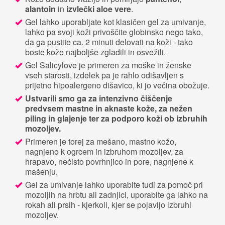
alantoin
in
izvlečki aloe vere
.
Gel lahko uporabljate kot klasičen gel za umivanje,
lahko pa svoji koži privoščite globinsko nego tako,
da ga pustite ca. 2 minuti delovati na koži - tako
boste kože najboljše zgladili in osvežili.
Gel Salicylove je primeren za moške in ženske
vseh starosti, izdelek pa je rahlo odišavljen s
prijetno hipoalergeno dišavico, ki jo večina obožuje.
Ustvarili smo ga za intenzivno čiščenje
predvsem mastne in aknaste kože, za nežen
piling in glajenje ter za podporo koži ob izbruhih
mozoljev.
Primeren je torej za mešano, mastno kožo,
nagnjeno k ogrcem in izbruhom mozoljev, za
hrapavo, nečisto povrhnjico in pore, nagnjene k
mašenju.
Gel za umivanje lahko uporabite tudi za pomoč pri
mozoljih na hrbtu ali zadnjici, uporabite ga lahko na
rokah ali prsih - kjerkoli, kjer se pojavijo izbruhi
mozoljev.