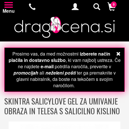
0
Menu
Prosimo vas, da med možnostmi
izberete način
plačila in dostavno službo
, ki vam najbolj ustreza. Če
ne najdete
e-mail
potrdila naročila, preverite v
promocijah
ali
neželeni pošti
ter ga premaknite v
glavni nabiralnik, da boste na tekočem s svojim
naročilom.
SKINTRA SALICYLOVE GEL ZA UMIVANJE
OBRAZA IN TELESA S SALICILNO KISLINO