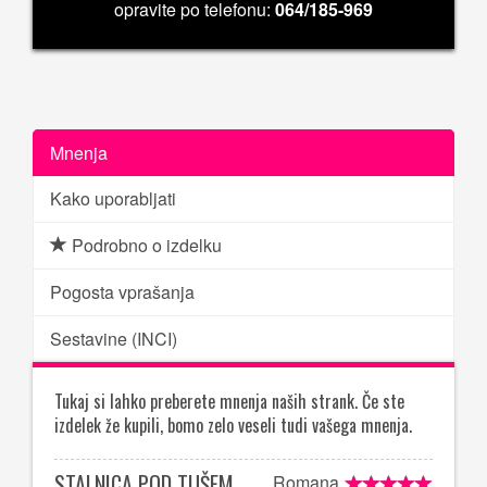
opravite po telefonu:
064/185-969
Mnenja
Kako uporabljati
Podrobno o izdelku
Pogosta vprašanja
Sestavine (INCI)
Tukaj si lahko preberete mnenja naših strank. Če ste
izdelek že kupili, bomo zelo veseli tudi vašega mnenja.
STALNICA POD TUŠEM
Romana