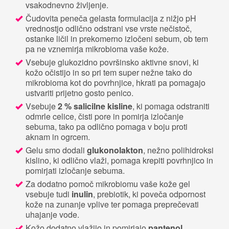
vsakodnevno življenje.
Čudovita peneča gelasta formulacija z nižjo pH
vrednostjo odlično odstrani vse vrste nečistoč,
ostanke ličil in prekomerno izločeni sebum, ob tem
pa ne vznemirja mikrobioma vaše kože.
Vsebuje glukozidno površinsko aktivne snovi, ki
kožo očistijo in so pri tem super nežne tako do
mikrobioma kot do povrhnjice, hkrati pa pomagajo
ustvariti prijetno gosto penico.
Vsebuje
2 % salicilne kisline
, ki pomaga odstraniti
odmrle celice, čisti pore in pomirja izločanje
sebuma, tako pa odlično pomaga v boju proti
aknam in ogrcem.
Gelu smo dodali
glukonolakton
, nežno polihidroksi
kislino, ki odlično vlaži, pomaga krepiti povrhnjico in
pomirjati izločanje sebuma.
Za dodatno pomoč mikrobiomu vaše kože gel
vsebuje tudi
inulin
, prebiotik, ki poveča odpornost
kože na zunanje vplive ter pomaga preprečevati
uhajanje vode.
Kožo dodatno vlažijo in pomirjajo
pantenol
,