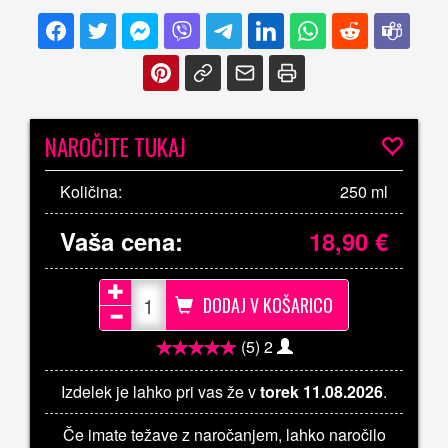
NAROČITE TUKAJ
Količina:
250 ml
Vaša cena:
18,90
€
DODAJ V KOŠARICO
(5)
2
Izdelek je lahko pri vas že v
torek 11.08.2026
.
Če imate težave z naročanjem, lahko naročilo